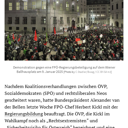
Demonstration gegen eine FPÖ-Regierungsbeteiligung auf dem Wiener
Ballhausplatz am 9. Januar 2025
[Photo by
C.Stadler/Bwag
/
CC BY-SA 4.0
]
Nachdem Koalitionsverhandlungen zwischen ÖVP,
Sozialdemokraten (SPÖ) und rechtsliberalen Neos
gescheitert waren, hatte Bundespräsident Alexander van
der Bellen letzte Woche FPÖ-Chef Herbert Kickl mit der
Regierungsbildung
beauftragt. Die ÖVP, die Kickl im
Wahlkampf noch als „Rechtsextremisten“ und
„Sicherheitsrisiko für Österreich“ bezeichnet und eine