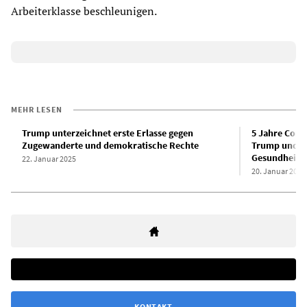
Arbeiterklasse beschleunigen.
MEHR LESEN
Trump unterzeichnet erste Erlasse gegen
5 Jahre Coro
Zugewanderte und demokratische Rechte
Trump und de
Gesundheit
22. Januar 2025
20. Januar 2025
KONTAKT