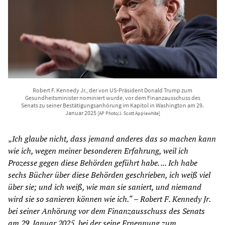
Robert F. Kennedy Jr., der von US-Präsident Donald Trump zum
Gesundheitsminister nominiert wurde, vor dem Finanzausschuss des
Senats zu seiner Bestätigungsanhörung im Kapitol in Washington am 29.
Januar 2025
[AP Photo/J. Scott Applewhite]
„
Ich glaube nicht, dass jemand anderes das so machen kann
wie ich, wegen meiner besonderen Erfahrung, weil ich
Prozesse gegen diese Behörden geführt habe. ... Ich habe
sechs Bücher über diese Behörden geschrieben, ich weiß viel
über sie; und ich weiß, wie man sie saniert, und niemand
wird sie so sanieren können wie ich.“
–
Robert F. Kennedy Jr.
bei seiner Anhörung vor dem Finanzausschuss des Senats
am 29. Januar 2025, bei der seine Ernennung zum