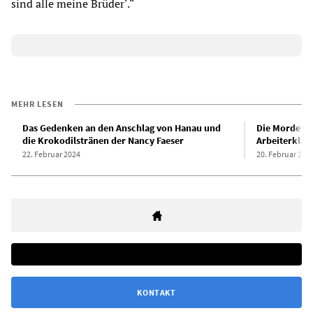
sind alle meine Brüder‘.“
MEHR LESEN
Das Gedenken an den Anschlag von Hanau und
Die Morde vo
die Krokodilstränen der Nancy Faeser
Arbeiterklas
22. Februar 2024
20. Februar 202
KONTAKT