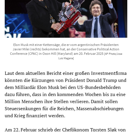
Elon Musk mit einer Kettensäge, die er vom argentinischen Präsidenten
Javier Milei (rechts) bekommen hat, an der Conservative Political Action
Conference (CPAC) in Oxon Hill (Maryland) am 20. Februar 2025
[AP Photo/Jose
Luis Magana]
Laut dem aktuellen Bericht einer großen Investmentfirma
könnten die Kürzungen von Präsident Donald Trump und
dem Milliardär Elon Musk bei den US-Bundesbehörden
dazu führen, dass in den kommenden Wochen bis zu eine
Million Menschen ihre Stellen verlieren. Damit sollen
Steuersenkungen für die Reichen, Massenabschiebungen
und Krieg finanziert werden.
Am 22. Februar schrieb der Chefökonom Torsten Sløk von