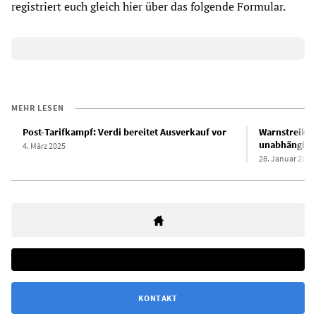
registriert euch gleich hier über das folgende Formular.
MEHR LESEN
Post-Tarifkampf: Verdi bereitet Ausverkauf vor
Warnstreiks b
unabhängige 
4. März 2025
28. Januar 2025
KONTAKT