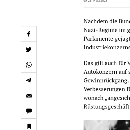
25. März 2025
Nachdem die Bund
Nazi-Regime im gi
Parlamente gejagt
Industriekonzerne
Das gilt auch für
Autokonzern auf s
Gewinnrückgang. 
Verbesserungen fü
wonach „angesicht
Rüstungsgeschäft 