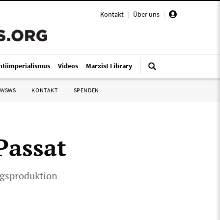
Kontakt
|
Über uns
|
ntiimperialismus
Videos
Marxist Library
 WSWS
KONTAKT
SPENDEN
Passat
ngsproduktion