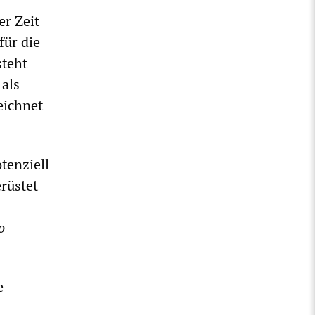
er Zeit
ür die
steht
als
eichnet
tenziell
rüstet
o-
e