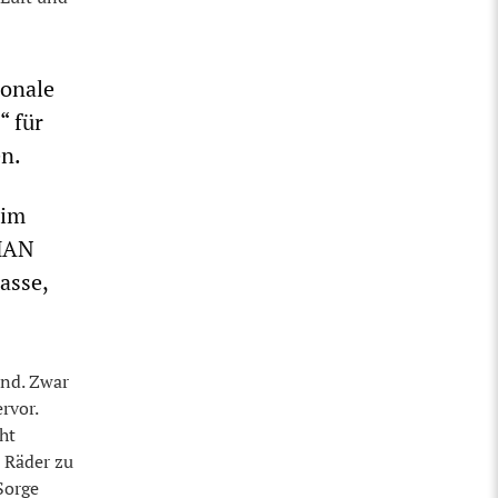
ionale
“ für
n.
 im
 MAN
asse,
and. Zwar
rvor.
ht
e Räder zu
Sorge