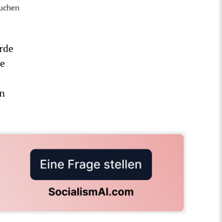
auchen
rde
ge
en