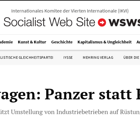
Internationales Komitee der Vierten Internationale
(
IKVI
)
ndemie
Kunst & Kultur
Geschichte
Kapitalismus & Ungleichheit
A
LISTISCHE GLEICHHEITSPARTEI
IYSSE
MEHRING VERLAG
ÜBER DIE
agen: Panzer statt 
tützt Umstellung von Industriebetrieben auf Rüstu