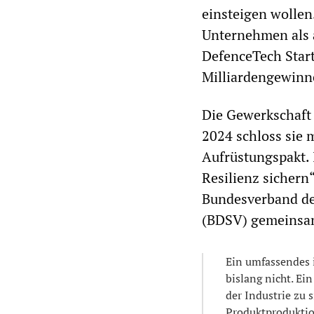
einsteigen wollen
Unternehmen als 
DefenceTech Star
Milliardengewinne
Die Gewerkschaft I
2024 schloss sie 
Aufrüstungspakt.
Resilienz sichern
Bundesverband der
(BDSV) gemeinsam
Ein umfassendes i
bislang nicht. Ei
der Industrie zu 
Produktproduktio