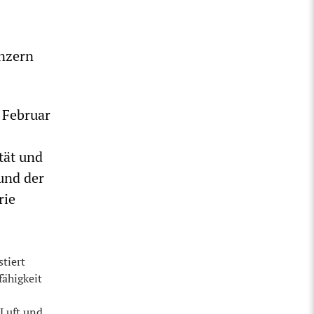
anzern
m Februar
tät und
 und der
rie
stiert
fähigkeit
Luft und