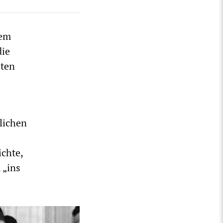
dem
die
lten
lichen
chte,
 „ins