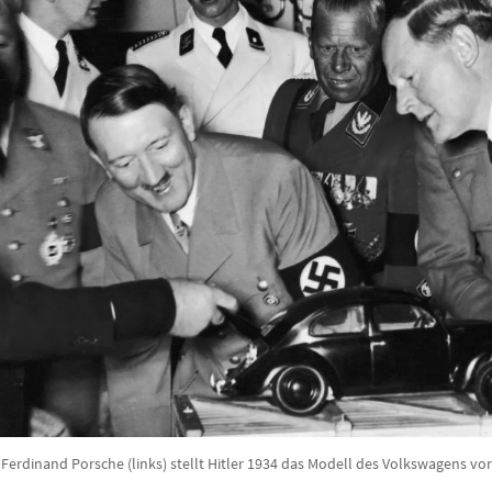
Ferdinand Porsche (links) stellt Hitler 1934 das Modell des Volkswagens vor