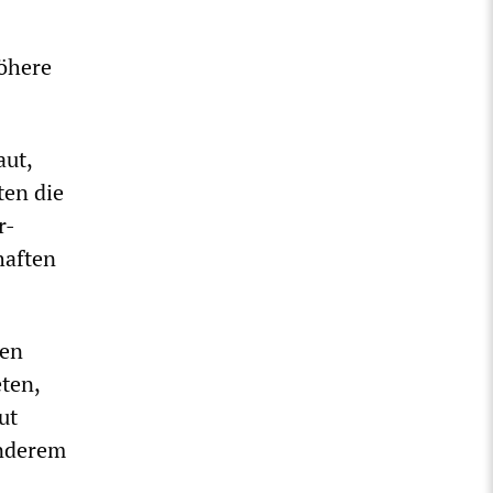
öhere
aut,
ten die
r-
haften
ten
ten,
ut
anderem