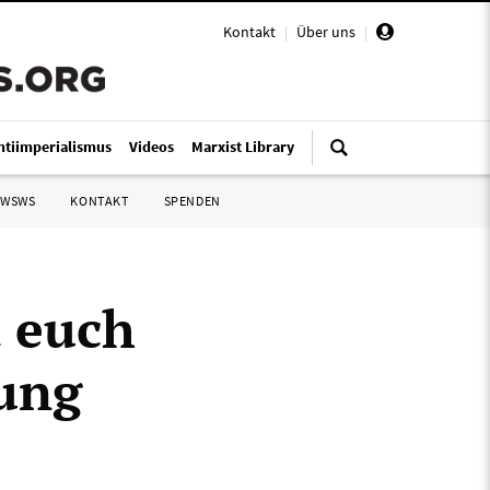
Kontakt
|
Über uns
|
ntiimperialismus
Videos
Marxist Library
 WSWS
KONTAKT
SPENDEN
t euch
gung