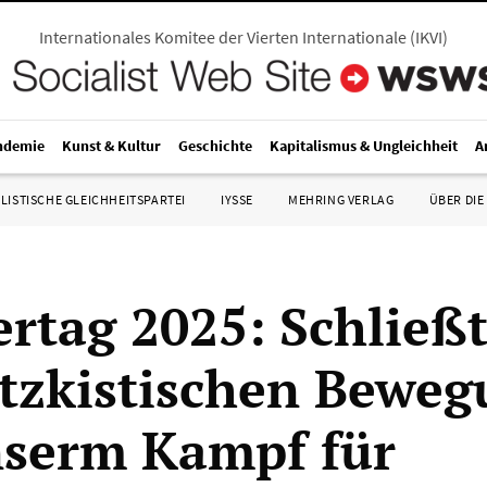
Internationales Komitee der Vierten Internationale
(
IKVI
)
ndemie
Kunst & Kultur
Geschichte
Kapitalismus & Ungleichheit
A
LISTISCHE GLEICHHEITSPARTEI
IYSSE
MEHRING VERLAG
ÜBER DIE
ertag 2025: Schließ
otzkistischen Bewe
serm Kampf für