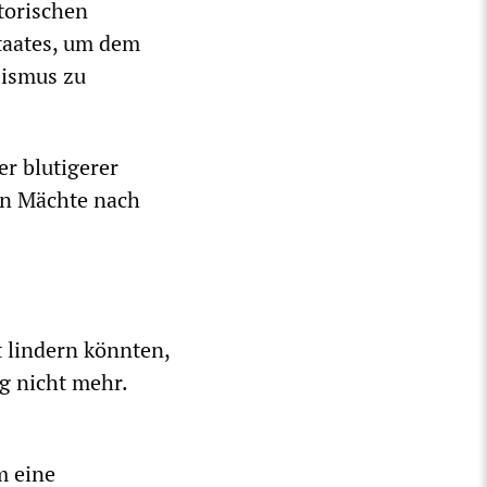
torischen
taates, um dem
lismus zu
r blutigerer
hen Mächte nach
 lindern könnten,
g nicht mehr.
m eine