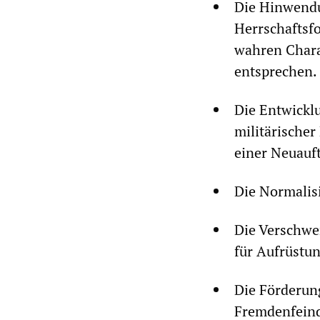
Die Hinwendu
Herrschaftsf
wahren Chara
entsprechen.
Die Entwickl
militärischer
einer Neuauf
Die Normalis
Die Verschwe
für Aufrüstu
Die Förderun
Fremdenfeind