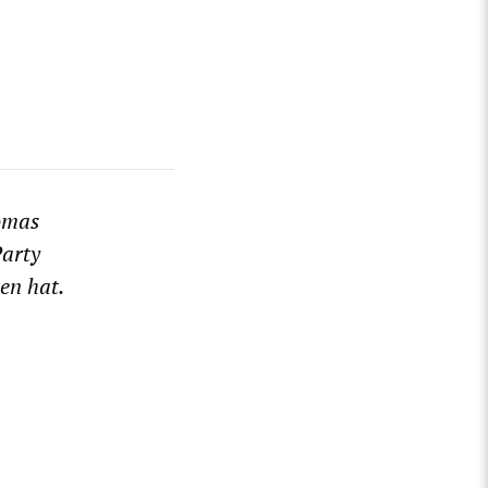
homas
Party
en hat.