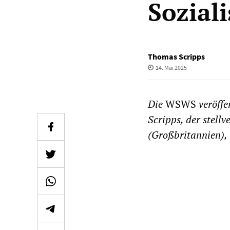
Sozial
Thomas Scripps
14. Mai 2025
Die
WSWS
veröffe
Scripps, der stellv
(Großbritannien),