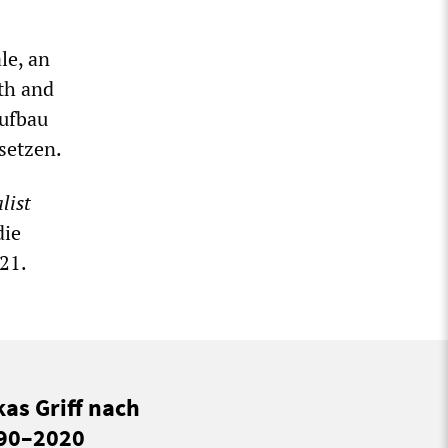
le, an
uth and
Aufbau
setzen.
list
die
21.
kas Griff nach
990–2020