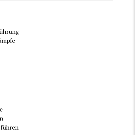
Führung
Kämpfe
ue
en
 führen