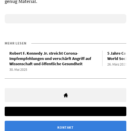
genug Material.
MEHR LESEN
Robert F. Kennedy Jr. streicht Corona-
5 Jahre Coro
Impfempfehlungen und verschärft Angriff auf
World Sociali
Wissenschaft und öffentliche Gesundheit
26. März 2025
30. Mai 2025
KONTAKT