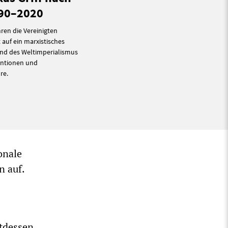
990–2020
ren die Vereinigten
auf ein marxistisches
und des Weltimperialismus
ventionen und
re.
onale
n auf.
ttdessen