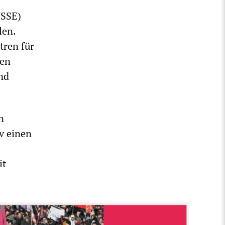
YSSE)
len.
tren für
ten
nd
n
v einen
it