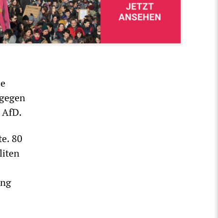
ie
 gegen
 AfD.
e. 80
liten
ung