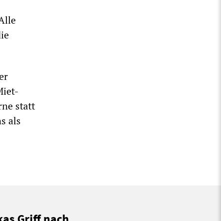
Alle
ie
er
Miet-
ne statt
s als
kas Griff nach