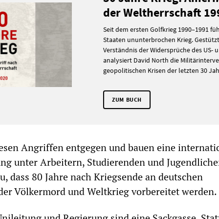
der Weltherrschaft 1
Seit dem ersten Golfkrieg 1990–1991 füh
Staaten ununterbrochen Krieg. Gestützt 
Verständnis der Widersprüche des US- 
analysiert David North die Militärinter
geopolitischen Krisen der letzten 30 Jah
ZUM BUCH
iesen Angriffen entgegen und bauen eine internati
g unter Arbeitern, Studierenden und Jugendliche
zu, dass 80 Jahre nach Kriegsende an deutschen
der Völkermord und Weltkrieg vorbereitet werden.
nileitung und Regierung sind eine Sackgasse. Sta