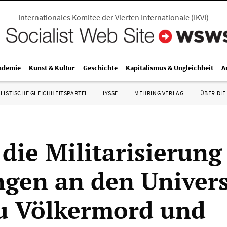
Internationales Komitee der Vierten Internationale
(
IKVI
)
ndemie
Kunst & Kultur
Geschichte
Kapitalismus & Ungleichheit
A
LISTISCHE GLEICHHEITSPARTEI
IYSSE
MEHRING VERLAG
ÜBER DIE
 die Militarisierung
gen an den Univers
u Völkermord und