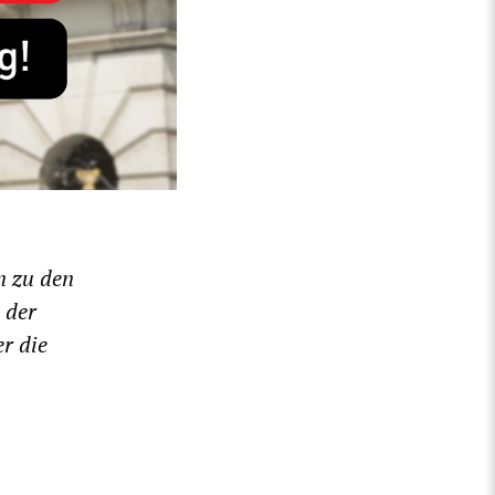
n zu den
 der
er die