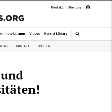
Kontakt
|
Über uns
|
ntiimperialismus
Videos
Marxist Library
 WSWS
KONTAKT
SPENDEN
 und
itäten!