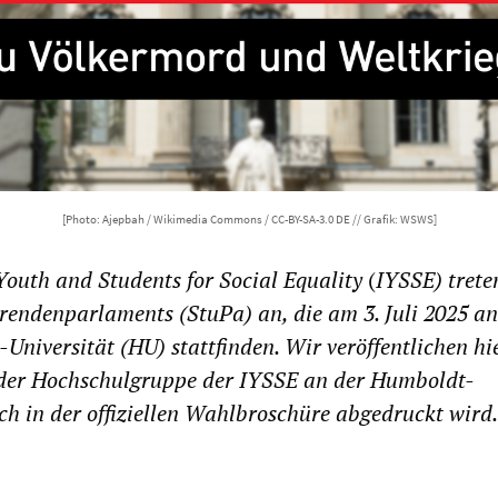
[Photo: Ajepbah / Wikimedia Commons / CC-BY-SA-3.0 DE // Grafik: WSWS]
Youth and Students for Social Equality
(
IYSSE)
trete
rendenparlaments (StuPa) an, die am 3. Juli 2025 an
Universität (HU) stattfinden. Wir veröffentlichen hi
 der Hochschulgruppe der IYSSE an der Humboldt-
uch in der offiziellen Wahlbroschüre abgedruckt wird.