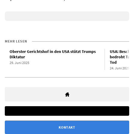
MEHR LESEN
Oberster Gerichtshof in den USA stützt Trumps
USA: Beschlu
Diktatur
bedroht Taus
Tod
29. Juni 2025
24. Juni 2025
KONTAKT