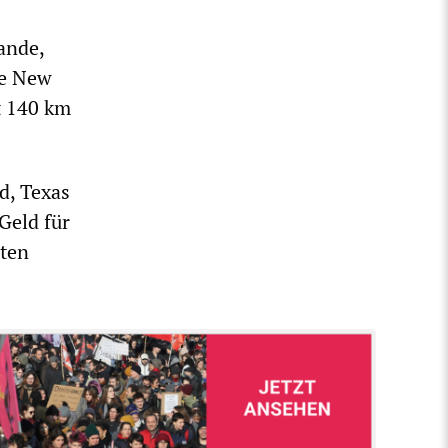
ande,
ie New
t 140 km
d, Texas
Geld für
hten