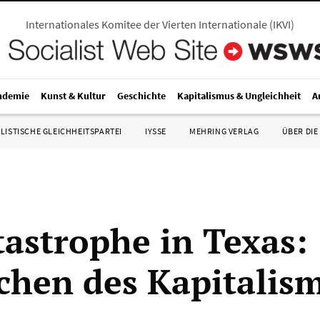
Internationales Komitee der Vierten Internationale
(
IKVI
)
ndemie
Kunst & Kultur
Geschichte
Kapitalismus & Ungleichheit
A
LISTISCHE GLEICHHEITSPARTEI
IYSSE
MEHRING VERLAG
ÜBER DIE
tastrophe in Texas:
chen des Kapitalis