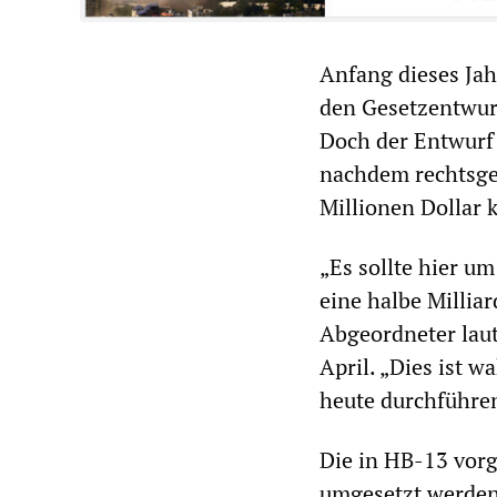
Anfang dieses Jah
den Gesetzentwurf
Doch der Entwurf 
nachdem rechtsge
Millionen Dollar k
„Es sollte hier u
eine halbe Milliar
Abgeordneter lau
April. „Dies ist 
heute durchführe
Die in HB-13 vor
umgesetzt werden 