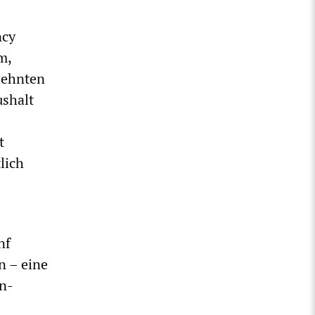
ncy
m,
lehnten
ushalt
t
lich
nf
n – eine
n-