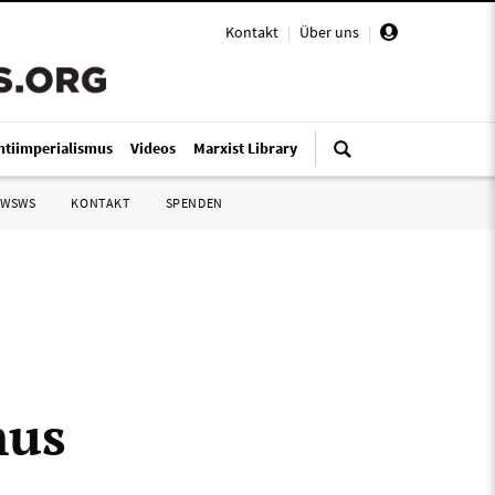
Kontakt
|
Über uns
|
ntiimperialismus
Videos
Marxist Library
 WSWS
KONTAKT
SPENDEN
mus