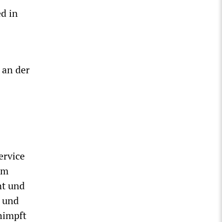
d in
 an der
ervice
um
nt und
r und
himpft