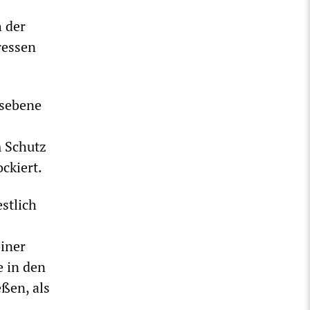
h der
ressen
esebene
 Schutz
ckiert.
stlich
einer
e in den
eßen, als