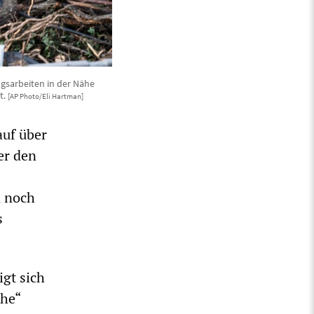
ngsarbeiten in der Nähe
t.
[AP Photo/Eli Hartman]
auf über
er den
n noch
s
gt sich
phe“