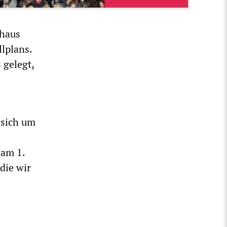
nhaus
lplans.
 gelegt,
 sich um
 am 1.
die wir