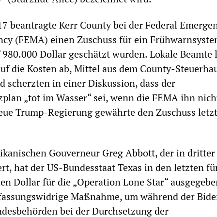
17 beantragte Kerr County bei der Federal Emerge
y (FEMA) einen Zuschuss für ein Frühwarnsyste
 980.000 Dollar geschätzt wurden. Lokale Beamte 
auf die Kosten ab, Mittel aus dem County-Steuerha
d scherzten in einer Diskussion, dass der
plan „tot im Wasser“ sei, wenn die FEMA ihn nich
eue Trump-Regierung gewährte den Zuschuss letzt
kanischen Gouverneur Greg Abbott, der in dritter
rt, hat der US-Bundesstaat Texas in den letzten fü
den Dollar für die „Operation Lone Star“ ausgegebe
erfassungswidrige Maßnahme, um während der Bide
ndesbehörden bei der Durchsetzung der