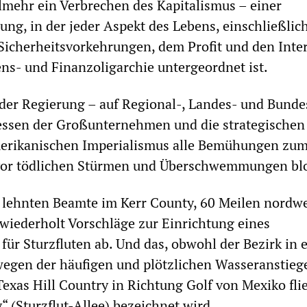
ielmehr ein Verbrechen des Kapitalismus – einer
ung, in der jeder Aspekt des Lebens, einschließlic
Sicherheitsvorkehrungen, dem Profit und den Inte
s- und Finanzoligarchie untergeordnet ist.
der Regierung – auf Regional-, Landes- und Bund
ressen der Großunternehmen und die strategischen
merikanischen Imperialismus alle Bemühungen zum
vor tödlichen Stürmen und Überschwemmungen blo
 lehnten Beamte im Kerr County, 60 Meilen nordwe
wiederholt Vorschläge zur Einrichtung eines
ür Sturzfluten ab. Und das, obwohl der Bezirk in 
 wegen der häufigen und plötzlichen Wasseranstieg
Texas Hill Country in Richtung Golf von Mexiko fli
“ (Sturzflut-Allee) bezeichnet wird.