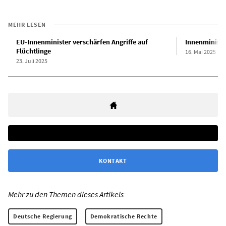
MEHR LESEN
EU-Innenminister verschärfen Angriffe auf
Innenministe
Flüchtlinge
16. Mai 2025
23. Juli 2025
KONTAKT
Mehr zu den Themen dieses Artikels:
Deutsche Regierung
Demokratische Rechte