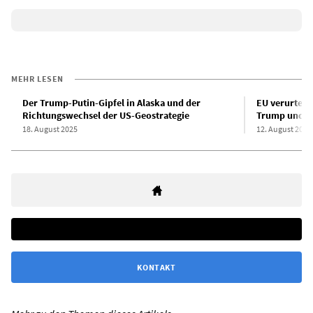
MEHR LESEN
Der Trump-Putin-Gipfel in Alaska und der
EU verurteil
Richtungswechsel der US-Geostrategie
Trump und Pu
18. August 2025
12. August 2025
KONTAKT