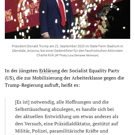
Präsident Donald Trump am 21. September 2025 im State Farm Stadium in
Glendale, Arizona, bei einer Gedenkfeier für den faschistischen Aktivisten
Charlie Kirk
[AP Photo/Julia Demaree Nikhinson]
In der jüngsten
Erklärung
der Socialist Equality Party
(US), die zur Mobilisierung der Arbeiterklasse gegen die
Trump-Regierung aufruft, heißt es:
[Es ist] notwendig, alle Hoffnungen und die
Selbsttäuschung abzulegen, es handle sich bei
der aktuellen Entwicklung um etwas anderes als
den Versuch, eine Präsidialdiktatur, gestützt auf
Militär, Polizei, paramilitärische Kräfte und