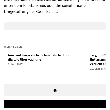
unter dem Kapitalismus oder die sozialistische
Umgestaltung der Gesellschaft.
MEHR LESEN
Amazon: Körperliche Schwerstarbeit und
Target, GM u
digitale Überwachung
Entlassungen
erreicht fast 
6. Juni 2017
26. Oktober 202