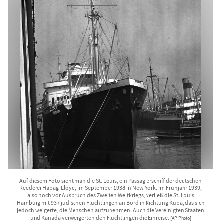
Auf diesem Foto sieht man die St. Louis, ein Passagierschiff der deutschen
Reederei Hapag-Lloyd, im September 1938 in New York. Im Frühjahr 1939,
also noch vor Ausbruch des Zweiten Weltkriegs, verließ die St. Louis
Hamburg mit 937 jüdischen Flüchtlingen an Bord in Richtung Kuba, das sich
jedoch weigerte, die Menschen aufzunehmen. Auch die Vereinigten Staaten
und Kanada verweigerten den Flüchtlingen die Einreise.
[AP Photo]