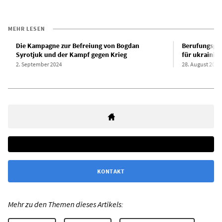
MEHR LESEN
Die Kampagne zur Befreiung von Bogdan
Berufungsger
Syrotjuk und der Kampf gegen Krieg
für ukrainis
2. September 2024
28. August 2025
KONTAKT
Mehr zu den Themen dieses Artikels: