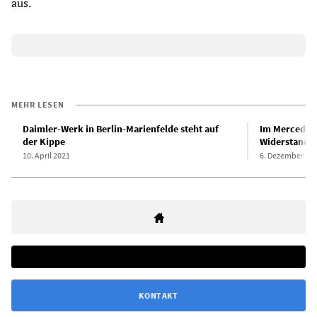
aus.
MEHR LESEN
Daimler-Werk in Berlin-Marienfelde steht auf
Im Mercedes-
der Kippe
Widerstand g
10. April 2021
6. Dezember 20
KONTAKT