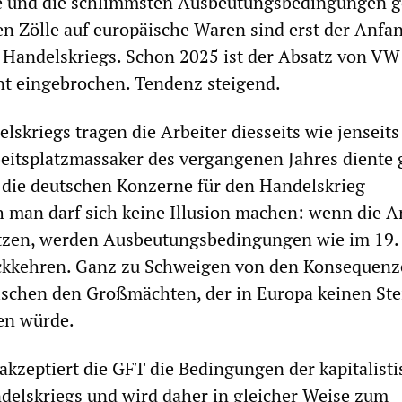
e und die schlimmsten Ausbeutungsbedingungen g
n Zölle auf europäische Waren sind erst der Anfa
Handelskriegs. Schon 2025 ist der Absatz von VW
t eingebrochen. Tendenz steigend.
lskriegs tragen die Arbeiter diesseits wie jenseits
beitsplatzmassaker des vergangenen Jahres diente
 die deutschen Konzerne für den Handelskrieg
h man darf sich keine Illusion machen: wenn die A
tzen, werden Ausbeutungsbedingungen wie im 19.
ckkehren. Ganz zu Schweigen von den Konsequenz
schen den Großmächten, der in Europa keinen Ste
en würde.
 akzeptiert die GFT die Bedingungen der kapitalist
delskriegs und wird daher in gleicher Weise zum