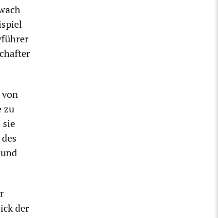
„wach
ispiel
vführer
chafter
 von
e zu
 sie
 des
 und
r
ick der