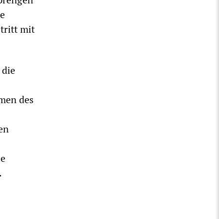
ie
ritt mit
 die
hmen des
en
ie
.