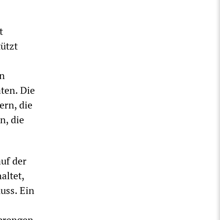
t
ützt
on
ten. Die
ern, die
n, die
auf der
altet,
uss. Ein
sprengen