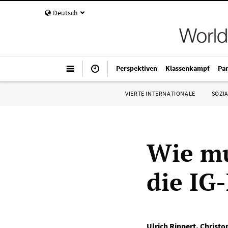
Deutsch
Perspektiven
Klassenkampf
Pa
VIERTE INTERNATIONALE
SOZIA
Wie mu
die IG
Ulrich Rippert
,
Christo