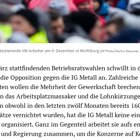
testierende VW-Arbeiter am 9. Dezember in Wolfsburg
[AP Photo/Martin Meissner, 
rz stattfindenden Betriebsratswahlen schwillt in 
die Opposition gegen die IG Metall an. Zahlreiche
sten wollen die Mehrheit der Gewerkschaft breche
n das Arbeitsplatzmassaker und die Lohnkürzung
n obwohl in den letzten zwölf Monaten bereits 16
ätze vernichtet wurden, hat die IG Metall keine ei
anisiert. Ganz im Gegenteil arbeitet sie aufs e
und Regierung zusammen, um die Konzerne auf K