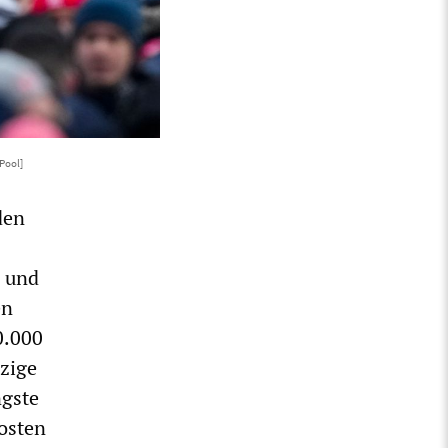
Pool]
den
n und
en
0.000
nzige
ngste
osten