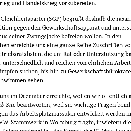
Krieg und Handelskrieg vorzubereiten.
e Gleichheitspartei (SGP) begrüßt deshalb die rasan
tion gegen den Gewerkschaftsapparat und unterst
 aus seiner Zwangsjacke befreien wollen. In den
en erreichte uns eine ganze Reihe Zuschriften v
etriebsratslisten, die um Rat oder Unterstützung ba
 unterschiedlich und reichen von ehrlichen Arbeit
mpfen suchen, bis hin zu Gewerkschaftsbürokrate
schwimmen sehen.
 uns im Dezember erreichte, wollen wir öffentlich 
b Site
beantworten, weil sie wichtige Fragen beinh
gen das Arbeitsplatzmassaker entwickelt werden m
 VW-Stammwerk in Wolfsburg fragte, inwiefern die
k Kaiser geeignet ist, das Korsett der IG Metall zu 