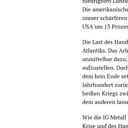
niedrigsten Löhn
Die amerikanische
immer schärferen 
USA um 13 Prozen
Die Last des Hande
Atlantiks. Das Ar
unmittelbar dazu,
aufzustellen. Doc
dem kein Ende se
Jahrhundert zurü
heißen Kriegs zwi
dem anderen lass
Wie die IG Metall
Krise und des Han