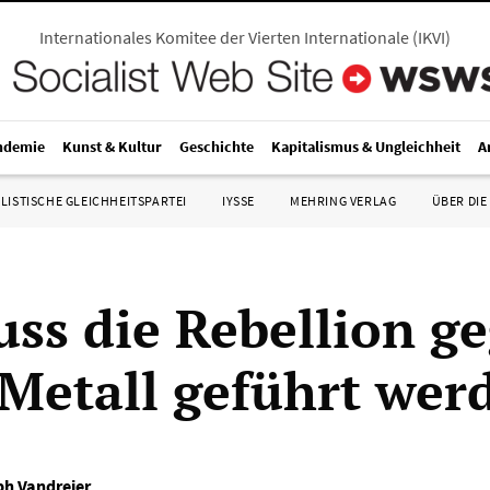
Internationales Komitee der Vierten Internationale
(
IKVI
)
ndemie
Kunst & Kultur
Geschichte
Kapitalismus & Ungleichheit
A
LISTISCHE GLEICHHEITSPARTEI
IYSSE
MEHRING VERLAG
ÜBER DIE
ss die Rebellion g
-Metall geführt wer
ph Vandreier