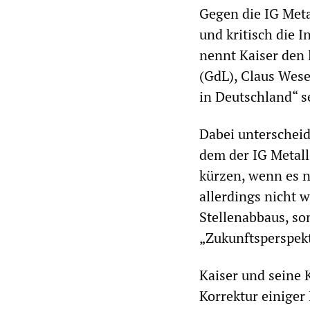
Gegen die IG Meta
und kritisch die I
nennt Kaiser den 
(GdL), Claus Wese
in Deutschland“ s
Dabei unterscheid
dem der IG Metall
kürzen, wenn es nu
allerdings nicht w
Stellenabbaus, so
„Zukunftsperspekt
Kaiser und seine 
Korrektur einige