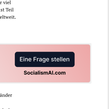
 viel
st Teil
eltweit.
Länder