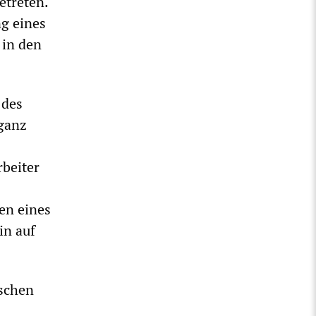
etreten.
ng eines
 in den
 des
 ganz
rbeiter
en eines
in auf
ischen