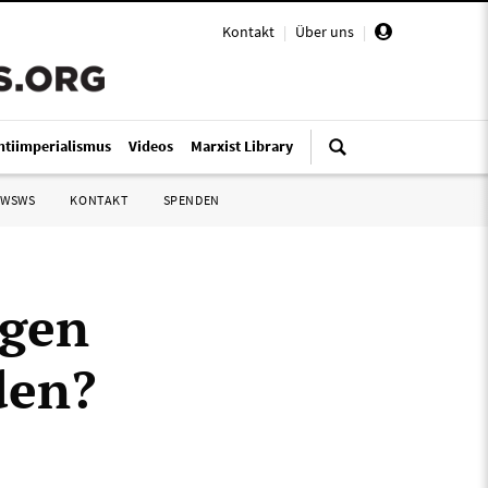
Kontakt
|
Über uns
|
ntiimperialismus
Videos
Marxist Library
 WSWS
KONTAKT
SPENDEN
egen
den?