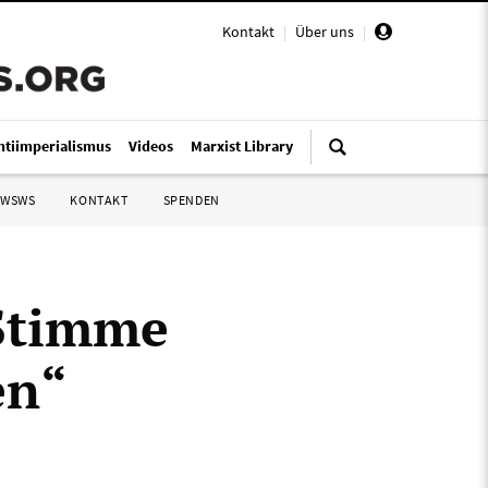
Kontakt
|
Über uns
|
ntiimperialismus
Videos
Marxist Library
 WSWS
KONTAKT
SPENDEN
 Stimme
en“