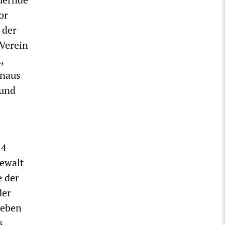
or
 der
Verein
,
inaus
 und
 4
ewalt
e der
der
leben
s