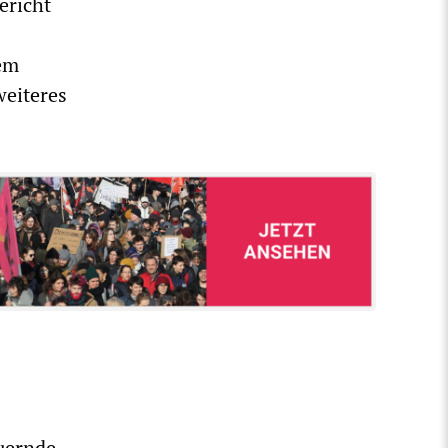
ericht
em
weiteres
uernde