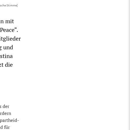
ische Stimme]
in mit
Peace“.
tglieder
ng und
stina
zt die
s der
ordern
partheid-
d für