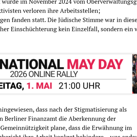
t wurde im November 2024 vom Oberverwaltungsg
ivisten verloren ihre Arbeitsstellen;
en fanden statt. Die Jüdische Stimme war in dies
her Einschüchterung kein Einzelfall, sondern ein 
 hingewiesen, dass nach der Stigmatisierung als
in Berliner Finanzamt die Aberkennung der
 Gemeinnützigkeit plane, dass die Erwähnung im
bericht ihre Arbeit konkret behindere – was anda