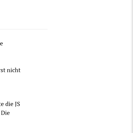
he
st nicht
e die JS
 Die