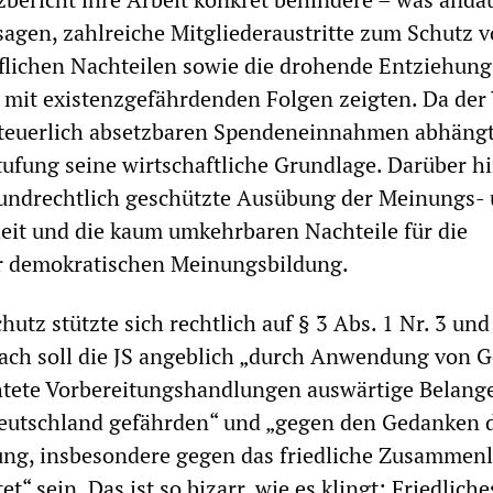
agen, zahlreiche Mitgliederaustritte zum Schutz v
flichen Nachteilen sowie die drohende Entziehung
mit existenzgefährdenden Folgen zeigten. Da der 
teuerlich absetzbaren Spendeneinnahmen abhängt
tufung seine wirtschaftliche Grundlage. Darüber h
rundrechtlich geschützte Ausübung der Meinungs-
eit und die kaum umkehrbaren Nachteile für die
er demokratischen Meinungsbildung.
utz stützte sich rechtlich auf § 3 Abs. 1 Nr. 3 und
ch soll die JS angeblich „durch Anwendung von G
htete Vorbereitungshandlungen auswärtige Belang
eutschland gefährden“ und „gegen den Gedanken 
ung, insbesondere gegen das friedliche Zusammen
et“ sein. Das ist so bizarr, wie es klingt: Friedliche