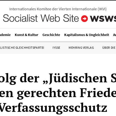
Internationales Komitee der Vierten Internationale
(
IKVI
)
ndemie
Kunst & Kultur
Geschichte
Kapitalismus & Ungleichheit
A
LISTISCHE GLEICHHEITSPARTEI
IYSSE
MEHRING VERLAG
ÜBER DIE
folg der „Jüdischen
nen gerechten Fried
Verfassungsschutz