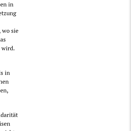
en in
netzung
 wo sie
nas
 wird.
s in
onen
den,
darität
isen