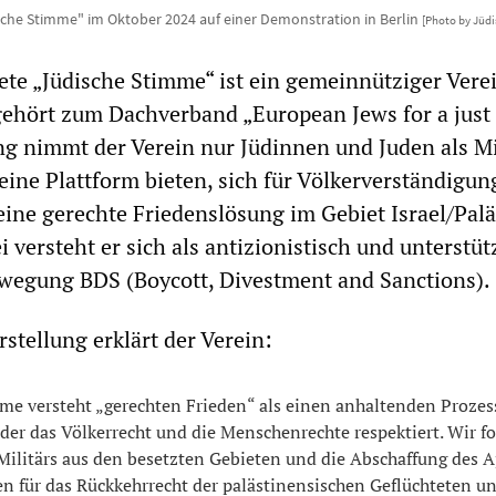
sche Stimme" im Oktober 2024 auf einer Demonstration in Berlin
[Photo by Jüd
te „Jüdische Stimme“ ist ein gemeinnütziger Vere
r gehört zum Dachverband „European Jews for a just 
ng nimmt der Verein nur Jüdinnen und Juden als Mi
 eine Plattform bieten, sich für Völkerverständigu
eine gerechte Friedenslösung im Gebiet Israel/Palä
 versteht er sich als antizionistisch und unterstüt
ewegung BDS (Boycott, Divestment and Sanctions).
rstellung erklärt der Verein:
me versteht „gerechten Frieden“ als einen anhaltenden Prozes
der das Völkerrecht und die Menschenrechte respektiert. Wir f
Militärs aus den besetzten Gebieten und die Abschaffung des A
n für das Rückkehrrecht der palästinensischen Geflüchteten un