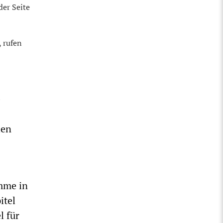
der Seite
 rufen
-
len
imme in
itel
l für