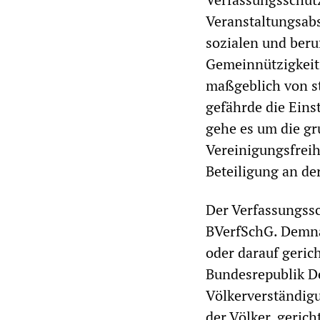
Veranstaltungsabs
sozialen und beru
Gemeinnützigkeit 
maßgeblich von s
gefährde die Eins
gehe es um die g
Vereinigungsfreih
Beteiligung an d
Der Verfassungssch
BVerfSchG. Demna
oder darauf geric
Bundesrepublik D
Völkerverständig
der Völker, gericht