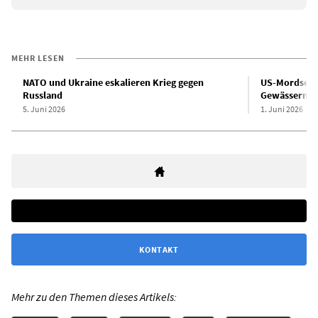
MEHR LESEN
NATO und Ukraine eskalieren Krieg gegen
US-Mordserie
Russland
Gewässern üb
5. Juni 2026
1. Juni 2026
KONTAKT
Mehr zu den Themen dieses Artikels: