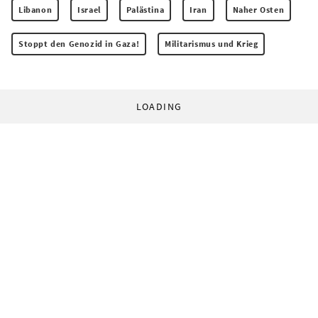
Libanon
Israel
Palästina
Iran
Naher Osten
Stoppt den Genozid in Gaza!
Militarismus und Krieg
LOADING