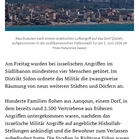
Rauchsäulen nach einem israelischen Luftangriff auf das Dorf Qlaileh,
aufgenommen in der südlibanesischen Hafenstadt Tyr am 2. Juni 2026
[AP
Photo/Mohammed Zaatari]
Am Freitag wurden bei israelischen Angriffen im
Südlibanon mindestens vier Menschen getötet. Im
Distrikt Sidon ordnete das Militär die zwangsweise
Räumung von neun weiteren Städten und Dörfern an.
Hunderte Familien flohen aus Aanqoun, einem Dorf, in
dem bereits rund 2.500 Vertriebene aus früheren
Angriffen untergekommen waren, nachdem das
israelische Militär Angriffe auf angebliche Hisbollah-
Stellungen ankündigt und die Bewohner zum Verlassen
aufgefordert hatte. Die Straßen in Richtung Sidon waren