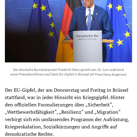
Der deutsche Bundeskanzler Friedrich Merz spricht am 19. Juni während
einer Pressekonferenz auf dem EU-Gipfel in Brüssel
[AP Photo/Marius Burgelman]
Der EU-Gipfel, der am Donnerstag und Freitag in Brüssel
stattfand, war in jeder Hinsicht ein Kriegsgipfel. Hinter
den offiziellen Formulierungen über „Sicherheit“,
„Wettbewerbsfähigkeit“, „Resilienz“ und „Migration“
verbirgt sich ein umfassendes Programm der Aufrüstung,
Kriegseskalation, Sozialkürzungen und Angriffe auf
demokratische Rechte.