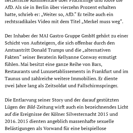
hetzerische Kommentare über Flüchtlinge und lobte die
AfD. Als sie in Berlin über vierzehn Prozent erhalten
hatte, schrieb er: „Weiter so, AfD.“ Er teilte auch ein
rechtsradikales Video mit dem Titel „Merkel muss weg“.
Der Inhaber der MAI Gastro Gruppe GmbH gehört zu einer
Schicht von Aufsteigern, die sich offenbar durch den
Amtsantritt Donald Trumps und die „alternativen
Fakten“ seiner Beraterin Kellyanne Conway ermutigt
fühlen. Mai besitzt eine ganze Reihe von Bars,
Restaurants und Luxusetablissements in Frankfurt und im
Taunus und zahlreiche weitere Immobilien. Er diente
zwei Jahre lang als Zeitsoldat und Fallschirmspringer.
Die Entlarvung seiner Story und der darauf gestützten
Lügen der
Bild
-Zeitung wirft auch ein bezeichnendes Licht
auf die Ereignisse der Kölner Silvesternacht 2015 und
2016. 2015 dienten angeblich massenhafte sexuelle
Belästigungen als Vorwand für eine beispiellose