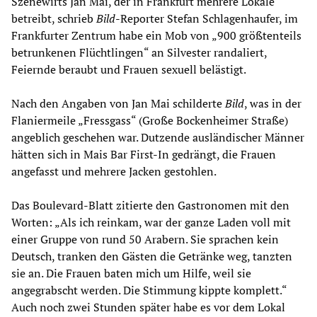
Szenewirts Jan Mai, der in Frankfurt mehrere Lokale
betreibt, schrieb
Bild
-Reporter Stefan Schlagenhaufer, im
Frankfurter Zentrum habe ein Mob von „900 größtenteils
betrunkenen Flüchtlingen“ an Silvester randaliert,
Feiernde beraubt und Frauen sexuell belästigt.
Nach den Angaben von Jan Mai schilderte
Bild
, was in der
Flaniermeile „Fressgass“ (Große Bockenheimer Straße)
angeblich geschehen war. Dutzende ausländischer Männer
hätten sich in Mais Bar First-In gedrängt, die Frauen
angefasst und mehrere Jacken gestohlen.
Das Boulevard-Blatt zitierte den Gastronomen mit den
Worten: „Als ich reinkam, war der ganze Laden voll mit
einer Gruppe von rund 50 Arabern. Sie sprachen kein
Deutsch, tranken den Gästen die Getränke weg, tanzten
sie an. Die Frauen baten mich um Hilfe, weil sie
angegrabscht werden. Die Stimmung kippte komplett.“
Auch noch zwei Stunden später habe es vor dem Lokal