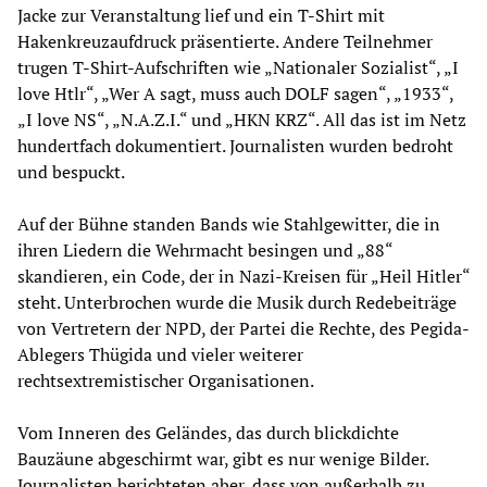
Jacke zur Veranstaltung lief und ein T-Shirt mit
Hakenkreuzaufdruck präsentierte. Andere Teilnehmer
trugen T-Shirt-Aufschriften wie „Nationaler Sozialist“, „I
love Htlr“, „Wer A sagt, muss auch DOLF sagen“, „1933“,
„I love NS“, „N.A.Z.I.“ und „HKN KRZ“. All das ist im Netz
hundertfach dokumentiert. Journalisten wurden bedroht
und bespuckt.
Auf der Bühne standen Bands wie Stahlgewitter, die in
ihren Liedern die Wehrmacht besingen und „88“
skandieren, ein Code, der in Nazi-Kreisen für „Heil Hitler“
steht. Unterbrochen wurde die Musik durch Redebeiträge
von Vertretern der NPD, der Partei die Rechte, des Pegida-
Ablegers Thügida und vieler weiterer
rechtsextremistischer Organisationen.
Vom Inneren des Geländes, das durch blickdichte
Bauzäune abgeschirmt war, gibt es nur wenige Bilder.
Journalisten berichteten aber, dass von außerhalb zu