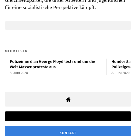
Gleichheitspartei, die unter Arbeitern und Jugendlichen
für eine sozialistische Perspektive kämpft.
MEHR LESEN
Polizeimord an George Floyd löst rund um die
Hunderttause
Welt Massenproteste aus
Polizeigewal
8. Juni 2020
8. Juni 2020
KONTAKT