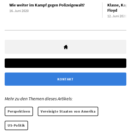
Wie weiter im Kampf gegen Polizeigewalt?
Klasse, Kapi
Floyd
16. Juni 2020
12. Juni 2020
KONTAKT
Mehr zu den Themen dieses Artikels:
Perspektiven
Vereinigte Staaten von Amerika
US-Politik