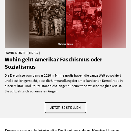
DAVID NORTH (HRSG.)
Wohin geht Amerika? Faschismus oder
Sozialismus
Die Ereignisse vom Januar 2026 in Minneapolis haben die ganze Welt schockiert
und deutlich gemacht, dass die Umwandlung der amerikanischen Demokratie in
einen Militär- und Polizeistaat nicht länger nur eine theoretische Möglichkeit ist.
Sie vollzieht sich vor unseren Augen.
JETZT BESTELLEN
Denn erstens leistete die Polizei vor dem Kapitol kaum