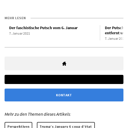
MEHR LESEN
Der faschistische Putsch vom 6. Januar
Der Putschis
entfernt wer
7. Januar 2021
7. Januar 2021
KONTAKT
Mehr zu den Themen dieses Artikels:
Perspektiven
Trump’s January 6 coup d’état