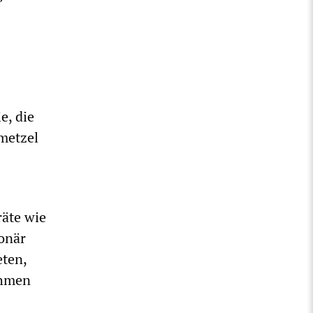
e, die
metzel
räte wie
ionär
eten,
ehmen