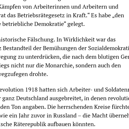
Kämpfen von Arbeiterinnen und Arbeitern und
at das Betriebsrätegesetz in Kraft.“ Es habe „den
e betriebliche Demokratie“ gelegt.
historische Fälschung. In Wirklichkeit war das
z Bestandteil der Bemühungen der Sozialdemokrati
wegung zu unterdrücken, die nach dem blutigen Ge
iegs nicht nur die Monarchie, sondern auch den
wegzufegen drohte.
volution 1918 hatten sich Arbeiter- und Soldaten
r ganz Deutschland ausgebreitet, in denen revolut
 den Ton angaben. Die herrschenden Kreise fürcht
 wie ein Jahr zuvor in Russland – die Macht übern
tische Räterepublik aufbauen könnten.