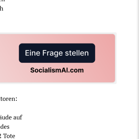
ch
utoren:
äude auf
 des
 Tote