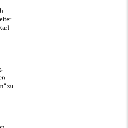
ch
eiter
Karl
,
en
en“ zu
en