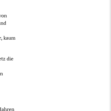
 von
und
r, kaum
tz die
in
 Jahren