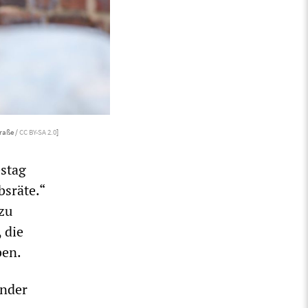
raße /
CC BY-SA 2.0
]
estag
bsräte.“
zu
 die
ben.
ender