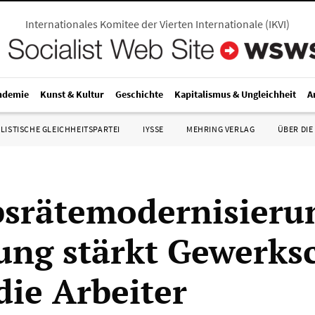
Internationales Komitee der Vierten Internationale
(
IKVI
)
ndemie
Kunst & Kultur
Geschichte
Kapitalismus & Ungleichheit
A
LISTISCHE GLEICHHEITSPARTEI
IYSSE
MEHRING VERLAG
ÜBER DIE
bsrätemodernisieru
ung stärkt Gewerks
die Arbeiter