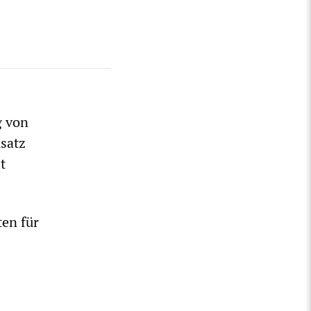
g von
satz
t
en für