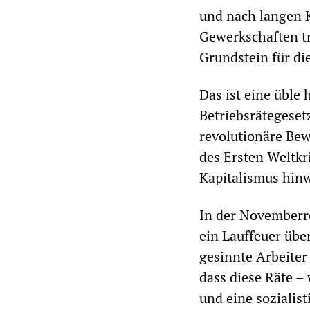
und nach langen 
Gewerkschaften tr
Grundstein für di
Das ist eine üble 
Betriebsrätegeset
revolutionäre Be
des Ersten Weltkr
Kapitalismus hin
In der Novemberre
ein Lauffeuer übe
gesinnte Arbeiter
dass diese Räte –
und eine sozialis