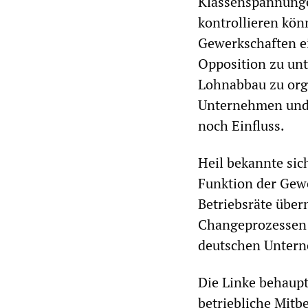
Klassenspannungen
kontrollieren kön
Gewerkschaften ei
Opposition zu un
Lohnabbau zu orga
Unternehmen und 
noch Einfluss.
Heil bekannte sic
Funktion der Gewe
Betriebsräte übern
Changeprozessen 
deutschen Untern
Die Linke behaup
betriebliche Mitb