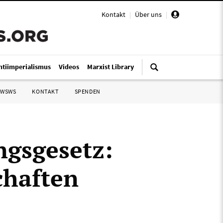
Kontakt
|
Über uns
|
ntiimperialismus
Videos
Marxist Library
 WSWS
KONTAKT
SPENDEN
ngsgesetz:
chaften