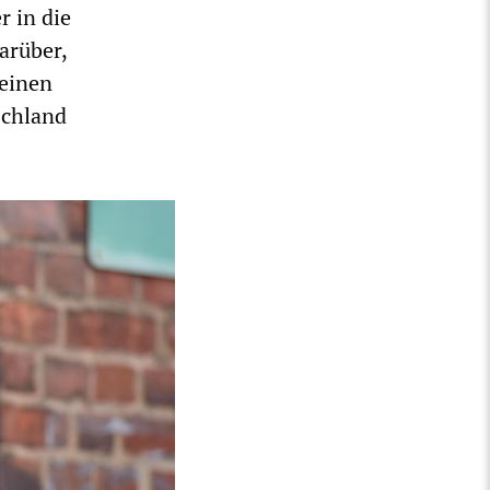
r in die
arüber,
 einen
schland