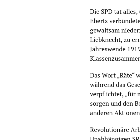
Die SPD tat alles
Eberts verbündete
gewaltsam nieder
Liebknecht, zu er
Jahreswende 1919/
Klassenzusammen
Das Wort „Räte“ w
während das Geset
verpflichtet, „für
sorgen und den Be
anderen Aktionen 
Revolutionäre Arb
Unabhängigen SPD