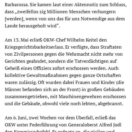
Barbarossa. Sie kamen laut einer Aktennotiz zum Schluss,
dass „zweifellos zig Millionen Menschen verhungern
[werden], wenn von uns das für uns Notwendige aus dem
Lande herausgeholt wird“.
Am 13. Mai erließ OKW-Chef Wilhelm Keitel den
Kriegsgerichtsbarkeitserlass. Er verfügte, dass Straftaten
von Zivilpersonen gegen die Wehrmacht nicht mehr von
Gerichten geahndet, sondern die Tatverdächtigen auf
Geheiß eines Offiziers sofort erschossen werden. Auch
kollektive Gewaltmaßnahmen gegen ganze Ortschaften
waren zulässig. Oft wurden dabei Frauen und Kinder (die
Männer befanden sich an der Front) in großen Gebäuden
zusammengetrieben, mit Maschinengewehren erschossen
und die Gebäude, obwohl viele noch lebten, abgebrannt.
Am 6. Juni, zwei Wochen vor dem Überfall, erließ das
OKW unter Federführung von Generaloberst Alfred Jodl
den Kommissarbefehl. Er ordnete an, die zivilen und