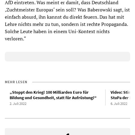
AfD eintreten. Was meint er damit, dass Deutschland
‚Zuchtmeister Europas‘ sein soll? Was Baberowski sagt, ist
einfach absurd, ihn kannst du direkt feuern. Das hat mit
Lehre nichts mehr zu tun, sondern ist rechte Propaganda.
Solche Leute haben in einem Uni-Kontext nichts
verloren.“
MEHR LESEN
„Stoppt den Krieg! 100 Milliarden Euro für
Video: Stimm
Bildung und Gesundheit, statt für Aufrüstung!“
StuPa der HU
2. Juli 2022
6. Juli 2022