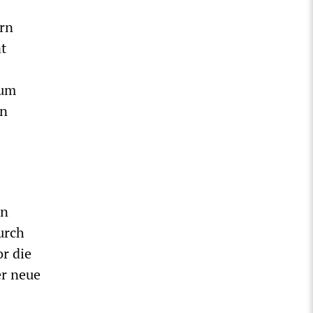
rn
t
zum
en
en
urch
r die
er neue