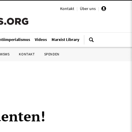
Kontakt
|
Über uns
|
ntiimperialismus
Videos
Marxist Library
 WSWS
KONTAKT
SPENDEN
enten!