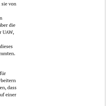
 sie von
en
über die
er UAW,
dieses
immten.
für
rbeitern
en, dass
uf einer