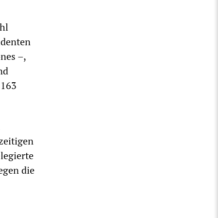
hl
identen
nes –,
nd
 163
zeitigen
legierte
egen die