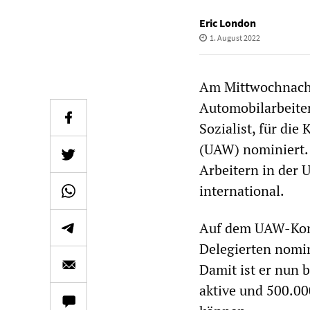
Eric London
1. August 2022
Am Mittwochnachm
Automobilarbeiter
Sozialist, für di
(UAW) nominiert. 
Arbeitern in der
international.
Auf dem UAW-Kong
Delegierten nomin
Damit ist er nun 
aktive und 500.0