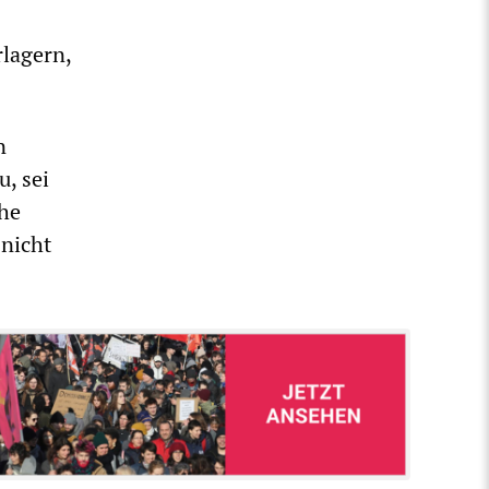
rlagern,
n
, sei
che
 nicht