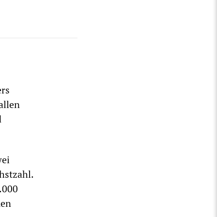
ers
allen
d
wei
hstzahl.
.000
men