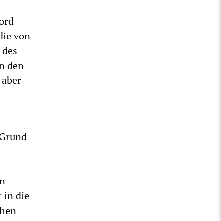
ord-
die von
 des
in den
 aber
 Grund
en
 in die
chen