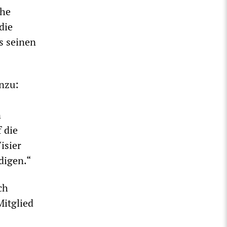
che
die
s seinen
inzu:
n
 die
isier
digen.“
ch
Mitglied