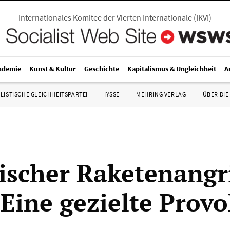
Internationales Komitee der Vierten Internationale
(
IKVI
)
ndemie
Kunst & Kultur
Geschichte
Kapitalismus & Ungleichheit
A
LISTISCHE GLEICHHEITSPARTEI
IYSSE
MEHRING VERLAG
ÜBER DIE
ischer Raketenangri
 Eine gezielte Prov