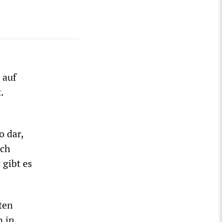
 auf
.
o dar,
ich
 gibt es
ten
n in