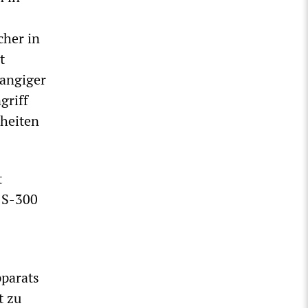
cher in
t
angiger
griff
lheiten
t
 S-300
pparats
t zu