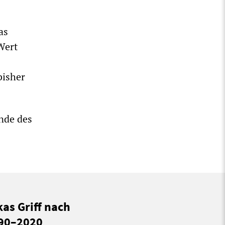
as
Wert
bisher
nde des
kas Griff nach
990–2020