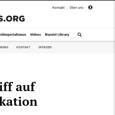
Kontakt
|
Über uns
|
ntiimperialismus
Videos
Marxist Library
 WSWS
KONTAKT
SPENDEN
ff auf
okation