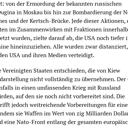
rt: von der Ermordung der bekannten russischen
Dugina in Moskau bis hin zur Bombardierung der N
es und der Kertsch-Brücke. Jede dieser Aktionen, 
ften im Zusammenwirken mit Fraktionen innerhalb
tzt wurden, zielte darauf ab, die USA noch tiefer 
aine hineinzuziehen. Alle wurden zwar distanziert,
n den USA und ihren Medien verteidigt.
 Vereinigten Staaten entschieden, die von Kiew
hdarstellung nicht vollständig zu übernehmen. Der
ernfalls in einen umfassenden Krieg mit Russland
den, auf den sie noch nicht vorbereitet sind. Die
rifft jedoch weitreichende Vorbereitungen für ein
 indem sie Waffen im Wert von zig Milliarden Dollar
d eine Nato-Front entlang der gesamten europäis