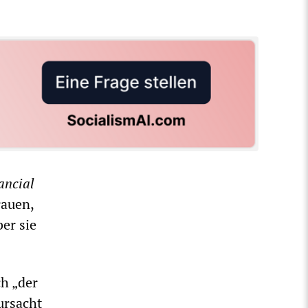
ancial
rauen,
ber sie
h „der
ursacht