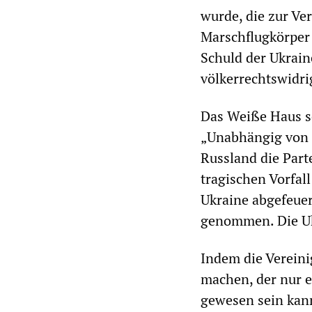
wurde, die zur Ve
Marschflugkörper 
Schuld der Ukrain
völkerrechtswidri
Das Weiße Haus sc
„Unabhängig von d
Russland die Parte
tragischen Vorfall
Ukraine abgefeuert
genommen. Die Ukr
Indem die Vereini
machen, der nur e
gewesen sein kann