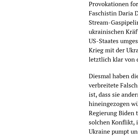
Provokationen fo
Faschistin Daria 
Stream-Gaspipelin
ukrainischen Krä
US-Staates umgese
Krieg mit der Ukr
letztlich klar vo
Diesmal haben die
verbreitete Falsc
ist, dass sie and
hineingezogen wür
Regierung Biden t
solchen Konflikt,
Ukraine pumpt un