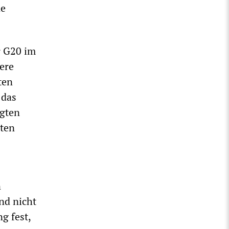
ne
r G20 im
dere
ten
 das
igten
gten
n
nd nicht
g fest,