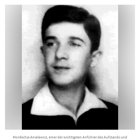
Mordechai Anielewicz, einer der wichtigsten Anführer des Aufstands und