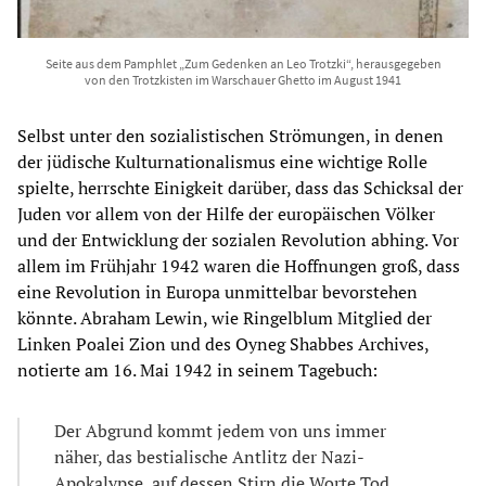
Seite aus dem Pamphlet „Zum Gedenken an Leo Trotzki“, herausgegeben
von den Trotzkisten im Warschauer Ghetto im August 1941
Selbst unter den sozialistischen Strömungen, in denen
der jüdische Kulturnationalismus eine wichtige Rolle
spielte, herrschte Einigkeit darüber, dass das Schicksal der
Juden vor allem von der Hilfe der europäischen Völker
und der Entwicklung der sozialen Revolution abhing. Vor
allem im Frühjahr 1942 waren die Hoffnungen groß, dass
eine Revolution in Europa unmittelbar bevorstehen
könnte. Abraham Lewin, wie Ringelblum Mitglied der
Linken Poalei Zion und des Oyneg Shabbes Archives,
notierte am 16. Mai 1942 in seinem Tagebuch:
Der Abgrund kommt jedem von uns immer
näher, das bestialische Antlitz der Nazi-
Apokalypse, auf dessen Stirn die Worte Tod,