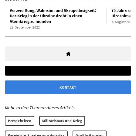
Verzweiflung, Wahnsinn und Skrupellosigkeit:
75 Jahre se
Der Krieg in der Ukraine droht in einen
Hiroshima u
Atomkrieg zu münden
7. August 2020
22. September 2022
KONTAKT
Mehr zu den Themen dieses Artikels:
Perspektiven
Militarismus und Krieg
Vereinigte Staaten von Amerika
Großbritannien