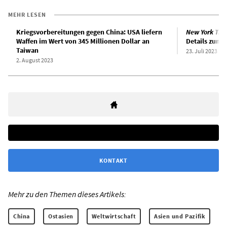
MEHR LESEN
Kriegsvorbereitungen gegen China: USA liefern
New York Tim
Waffen im Wert von 345 Millionen Dollar an
Details zum 
Taiwan
23. Juli 2023
2. August 2023
KONTAKT
Mehr zu den Themen dieses Artikels:
China
Ostasien
Weltwirtschaft
Asien und Pazifik