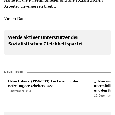
Arbeiter unvergessen bleibt.
Vielen Dank.
Werde aktiver Unterstützer der
Sozialistischen Gleichheitspartei
MEHR LESEN
Helen Halyard (1950-2023): Ein Leben für die
„Helen war u
Befreiung der Arbeiterklasse
unermüdliche
und den Sozi
1. Dezember 2023
15. Dezember 2