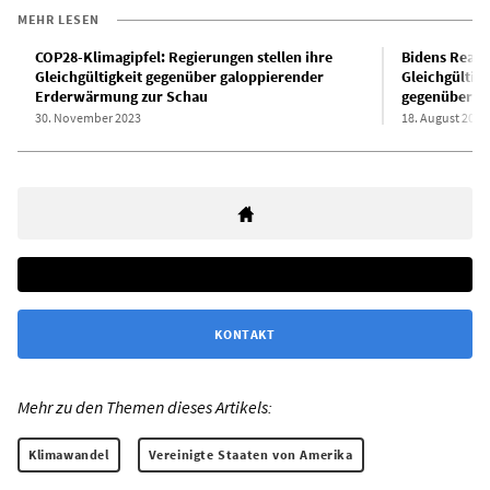
MEHR LESEN
COP28-Klimagipfel: Regierungen stellen ihre
Bidens Reakt
Gleichgültigkeit gegenüber galoppierender
Gleichgültig
Erderwärmung zur Schau
gegenüber d
30. November 2023
18. August 2023
KONTAKT
Mehr zu den Themen dieses Artikels:
Klimawandel
Vereinigte Staaten von Amerika