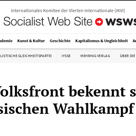
Internationales Komitee der Vierten Internationale
(
IKVI
)
ndemie
Kunst & Kultur
Geschichte
Kapitalismus & Ungleichheit
A
LISTISCHE GLEICHHEITSPARTEI
IYSSE
MEHRING VERLAG
ÜBER DIE
olksfront bekennt s
sischen Wahlkampf