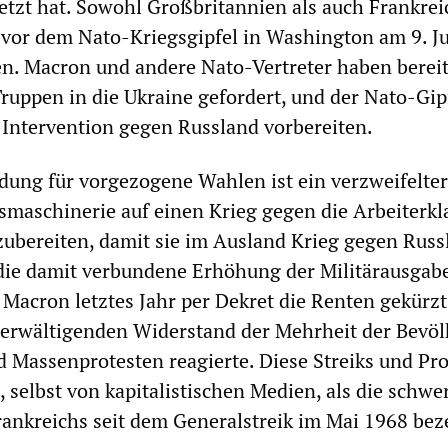
tzt hat. Sowohl Großbritannien als auch Frankrei
vor dem Nato-Kriegsgipfel in Washington am 9. Ju
n. Macron und andere Nato-Vertreter haben bereit
uppen in die Ukraine gefordert, und der Nato-Gipf
-Intervention gegen Russland vorbereiten.
ung für vorgezogene Wahlen ist ein verzweifelter
tsmaschinerie auf einen Krieg gegen die Arbeiterkl
ubereiten, damit sie im Ausland Krieg gegen Russ
die damit verbundene Erhöhung der Militärausgab
 Macron letztes Jahr per Dekret die Renten gekürzt.
berwältigenden Widerstand der Mehrheit der Bevöl
nd Massenprotesten reagierte. Diese Streiks und Pro
 selbst von kapitalistischen Medien, als die schwe
Frankreichs seit dem Generalstreik im Mai 1968 bez