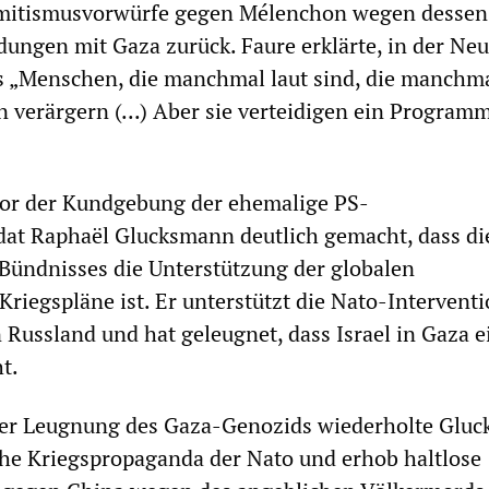
semitismusvorwürfe gegen Mélenchon wegen dessen
dungen mit Gaza zurück. Faure erklärte, in der Ne
s „Menschen, die manchmal laut sind, die manchm
 verärgern (...) Aber sie verteidigen ein Program
vor der Kundgebung der ehemalige PS-
at Raphaël Glucksmann deutlich gemacht, dass di
Bündnisses die Unterstützung der globalen
Kriegspläne ist. Er unterstützt die Nato-Interventi
 Russland und hat geleugnet, dass Israel in Gaza 
t.
 der Leugnung des Gaza-Genozids wiederholte Glu
che Kriegspropaganda der Nato und erhob haltlose