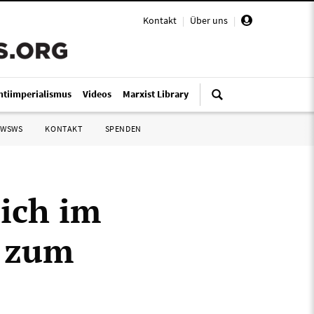
Kontakt
|
Über uns
|
ntiimperialismus
Videos
Marxist Library
 WSWS
KONTAKT
SPENDEN
ich im
 zum