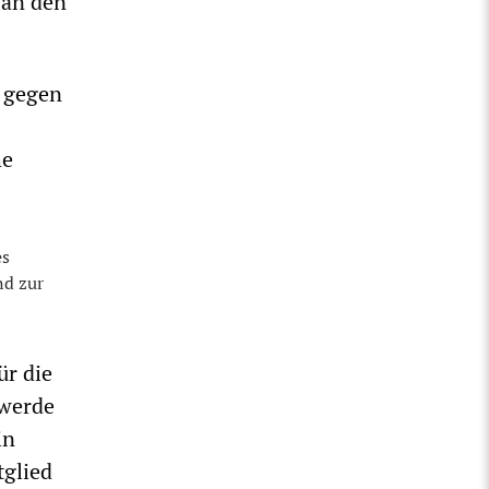
 an den
n gegen
he
:
es
nd zur
ür die
 werde
in
tglied