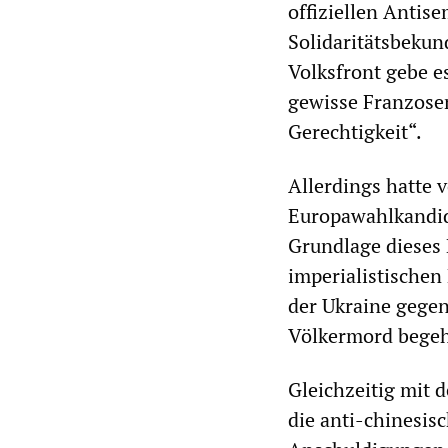
offiziellen Anti
Solidaritätsbekun
Volksfront gebe e
gewisse Franzosen
Gerechtigkeit“.
Allerdings hatte 
Europawahlkandid
Grundlage dieses 
imperialistischen 
der Ukraine gegen
Völkermord begeh
Gleichzeitig mit
die anti-chinesis