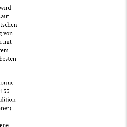
 wird
Laut
utschen
g von
n mit
trem
 besten
enorme
i 33
lition
aner)
dene