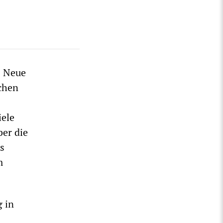
s Neue
chen
iele
er die
es
m
 in