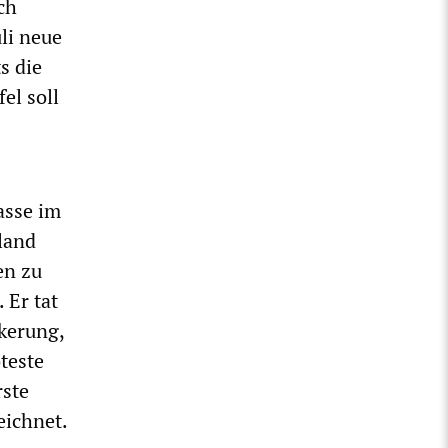
ch
li neue
s die
el soll
asse im
land
en zu
 Er tat
kerung,
teste
rste
eichnet.