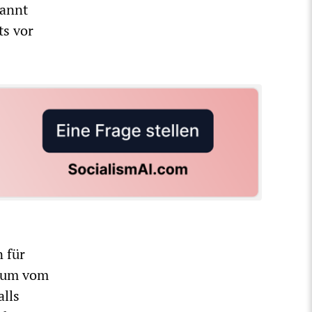
nannt
ts vor
 für
atum vom
alls