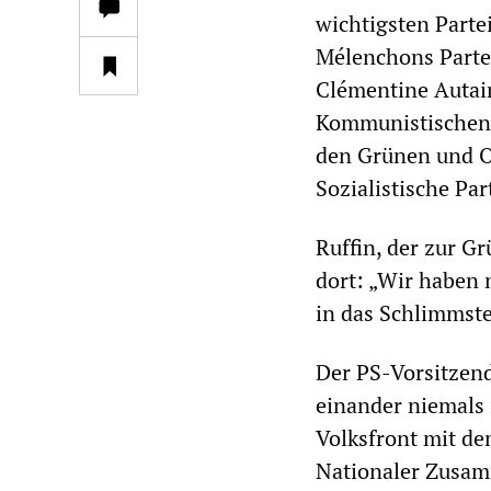
wichtigsten Parte
Mélenchons Partei
Clémentine Autain
Kommunistischen 
den Grünen und Ol
Sozialistische Part
Ruffin, der zur G
dort: „Wir haben 
in das Schlimmst
Der PS-Vorsitzend
einander niemals i
Volksfront mit d
Nationaler Zusamm