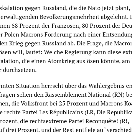
skalation gegen Russland, die die Nato jetzt plant,
berwältigenden Bevölkerungsmehrheit abgelehnt. 
nen 68 Prozent der Franzosen, 80 Prozent der De
er Polen Macrons Forderung nach einer Entsendun
en Krieg gegen Russland ab. Die Frage, die Macro
ösen will, lautet: Welche Regierung kann diese ex
kalation, die einen Atomkrieg auslösen könnte, am
r durchsetzen.
nnten Situation herrscht über das Wahlergebnis 
fragen sehen den Rassemblement National (RN) be
en, die Volksfront bei 25 Prozent und Macrons Koa
e rechte Partei Les Républicains (LR, Die Republik
rozent, die rechtsextreme Partei Reconquête! (R!,
f drei Prozent, und der Rest entfiele auf verschie