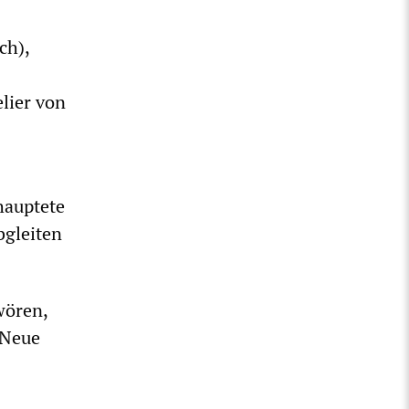
ch),
lier von
hauptete
bgleiten
wören,
e Neue