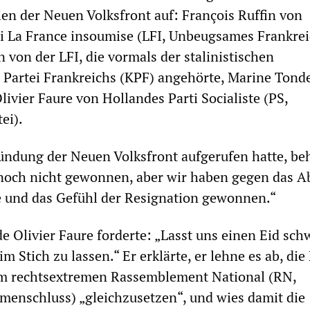
ien der Neuen Volksfront auf: François Ruffin von
 La France insoumise (LFI, Unbeugsames Frankrei
 von der LFI, die vormals der stalinistischen
Partei Frankreichs (KPF) angehörte, Marine Tonde
ivier Faure von Hollandes Parti Socialiste (PS,
ei).
ründung der Neuen Volksfront aufgerufen hatte, be
noch nicht gewonnen, aber wir haben gegen das A
e und das Gefühl der Resignation gewonnen.“
e Olivier Faure forderte: „Lasst uns einen Eid sch
m Stich zu lassen.“ Er erklärte, er lehne es ab, di
em rechtsextremen Rassemblement National (RN,
enschluss) „gleichzusetzen“, und wies damit die