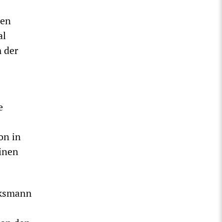
uen
al
m der
e
on in
einen
cksmann