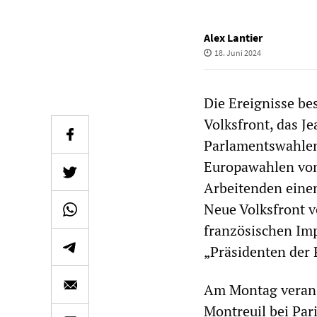
Alex Lantier
18. Juni 2024
Die Ereignisse b
Volksfront, das J
Parlamentswahlen 
Europawahlen vom 
Arbeitenden einen
Neue Volksfront ve
französischen Im
„Präsidenten der 
Am Montag veranst
Montreuil bei Pari