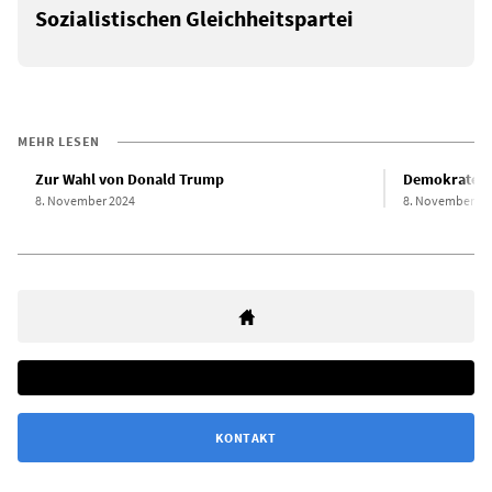
Sozialistischen Gleichheitspartei
MEHR LESEN
Zur Wahl von Donald Trump
Demokraten 
8. November 2024
8. November 20
KONTAKT