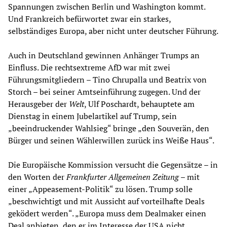
Spannungen zwischen Berlin und Washington kommt.
Und Frankreich befürwortet zwar ein starkes,
selbständiges Europa, aber nicht unter deutscher Führung.
Auch in Deutschland gewinnen Anhänger Trumps an
Einfluss. Die rechtsextreme AfD war mit zwei
Führungsmitgliedern – Tino Chrupalla und Beatrix von
Storch – bei seiner Amtseinführung zugegen. Und der
Herausgeber der
Welt
, Ulf Poschardt, behauptete am
Dienstag in einem Jubelartikel auf Trump, sein
„beeindruckender Wahlsieg“ bringe „den Souverän, den
Bürger und seinen Wählerwillen zurück ins Weiße Haus“.
Die Europäische Kommission versucht die Gegensätze – in
den Worten der
Frankfurter Allgemeinen Zeitung
– mit
einer „Appeasement-Politik“ zu lösen. Trump solle
„beschwichtigt und mit Aussicht auf vorteilhafte Deals
geködert werden“. „Europa muss dem Dealmaker einen
Deal anbieten, den er im Interesse der USA nicht