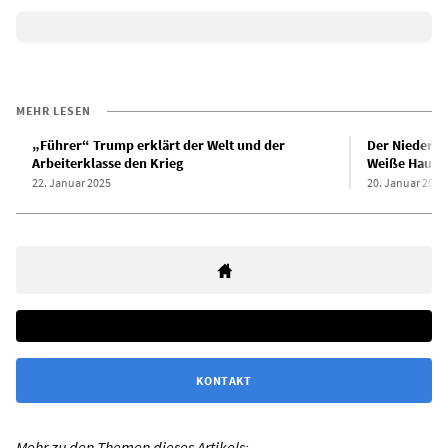
MEHR LESEN
„Führer“ Trump erklärt der Welt und der
Der Niederga
Arbeiterklasse den Krieg
Weiße Haus 
22. Januar 2025
20. Januar 2025
KONTAKT
Mehr zu den Themen dieses Artikels: