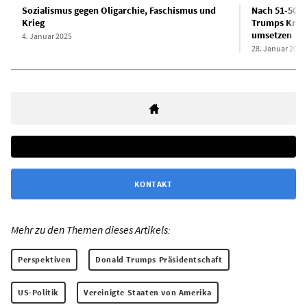
Sozialismus gegen Oligarchie, Faschismus und
Nach 51-50-A
Krieg
Trumps Krie
umsetzen
4. Januar 2025
28. Januar 2025
KONTAKT
Mehr zu den Themen dieses Artikels:
Perspektiven
Donald Trumps Präsidentschaft
US-Politik
Vereinigte Staaten von Amerika