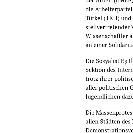
der Arbeit (EMEP),
die Arbeiterparte
Türkei (TKH) und 
stellvertretender
Wissenschaftler a
an einer Solidarit
Die Sosyalist Eşit
Sektion des Intern
trotz ihrer polit
aller politischen 
Jugendlichen dazu
Die Massenprotest
allen Städten des
Demonstrationsver