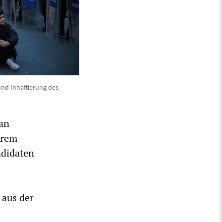
und Inhaftierung des
 an
krem
ndidaten
 aus der