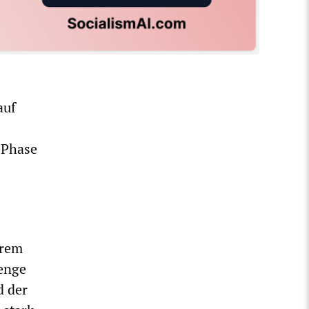
auf
 Phase
trem
renge
d der