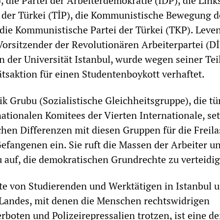
 die Partei der Arbeiterdemokratie (İDP), die Links
i der Türkei (TİP), die Kommunistische Bewegung d
die Kommunistische Partei der Türkei (TKP). Leven
 Vorsitzender der Revolutionären Arbeiterpartei (D
n der Universität Istanbul, wurde wegen seiner Te
ätsaktion für einen Studentenboykott verhaftet.
lik Grubu (Sozialistische Gleichheitsgruppe), die tü
ationalen Komitees der Vierten Internationale, set
ischen Differenzen mit diesen Gruppen für die Freil
Gefangenen ein. Sie ruft die Massen der Arbeiter u
 auf, die demokratischen Grundrechte zu verteidi
e von Studierenden und Werktätigen in Istanbul u
 Landes, mit denen die Menschen rechtswidrigen
boten und Polizeirepressalien trotzen, ist eine de