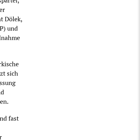
partei,
er
t Dölek,
İP) und
ilnahme
rkische
zt sich
assung
nd
gen.
nd fast
r