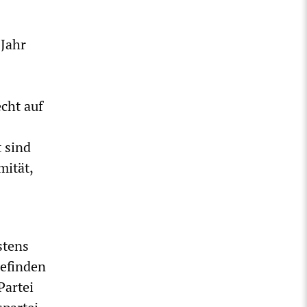
 Jahr
cht auf
 sind
mität,
stens
befinden
Partei