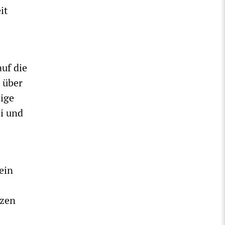
it
uf die
 über
dige
ei und
ein
nzen