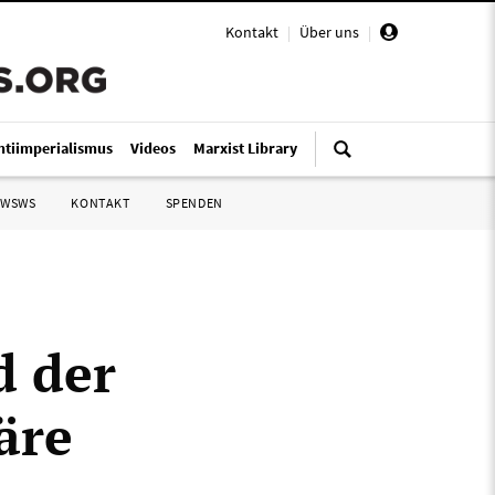
Kontakt
|
Über uns
|
ntiimperialismus
Videos
Marxist Library
 WSWS
KONTAKT
SPENDEN
d der
äre