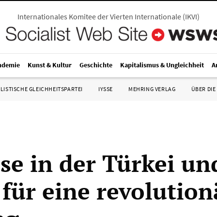
Internationales Komitee der Vierten Internationale
(
IKVI
)
ndemie
Kunst & Kultur
Geschichte
Kapitalismus & Ungleichheit
A
LISTISCHE GLEICHHEITSPARTEI
IYSSE
MEHRING VERLAG
ÜBER DIE
ise in der Türkei un
für eine revolution