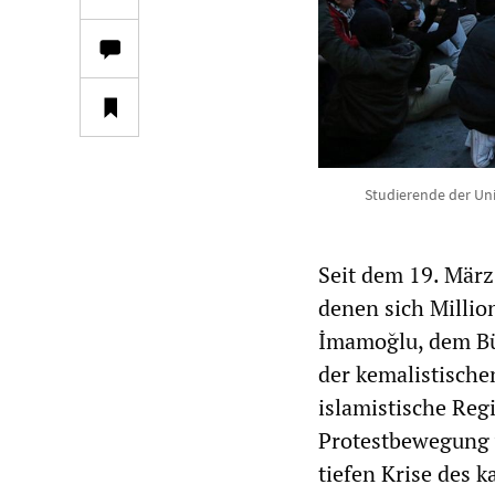
Studierende der Uni
Seit dem 19. März
denen sich Millio
İmamoğlu, dem Bü
der kemalistische
islamistische Reg
Protestbewegung w
tiefen Krise des k