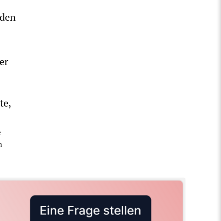
 den
er
te,
e
n