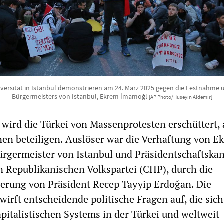
versität in Istanbul demonstrieren am 24. März 2025 gegen die Festnahme 
Bürgermeisters von Istanbul, Ekrem İmamoğl
[AP Photo/Huseyin Aldemir]
 wird die Türkei von Massenprotesten erschüttert,
nen beteiligen. Auslöser war die Verhaftung von E
rgermeister von Istanbul und Präsidentschaftska
n Republikanischen Volkspartei (CHP), durch die
ierung von Präsident Recep Tayyip Erdoğan. Die
irft entscheidende politische Fragen auf, die sich
apitalistischen Systems in der Türkei und weltweit