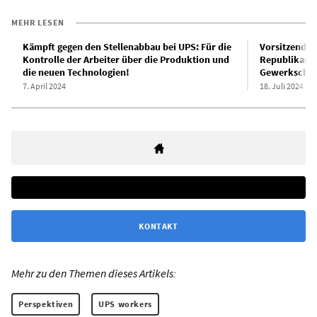
MEHR LESEN
Kämpft gegen den Stellenabbau bei UPS: Für die
Vorsitzender
Kontrolle der Arbeiter über die Produktion und
Republikane
die neuen Technologien!
Gewerkschaft
7. April 2024
18. Juli 2024
KONTAKT
Mehr zu den Themen dieses Artikels:
Perspektiven
UPS workers