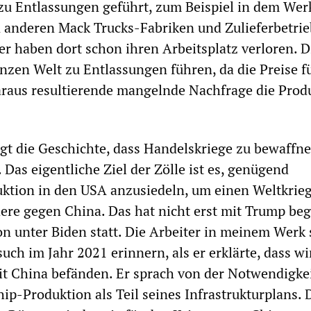
 zu Entlassungen geführt, zum Beispiel in dem Wer
in anderen Mack Trucks-Fabriken und Zulieferbetrie
er haben dort schon ihren Arbeitsplatz verloren. D
nzen Welt zu Entlassungen führen, da die Preise f
araus resultierende mangelnde Nachfrage die Prod
igt die Geschichte, dass Handelskriege zu bewaffn
 Das eigentliche Ziel der Zölle ist es, genügend
uktion in den USA anzusiedeln, um einen Weltkrie
ere gegen China. Das hat nicht erst mit Trump be
n unter Biden statt. Die Arbeiter in meinem Werk 
uch im Jahr 2021 erinnern, als er erklärte, dass wi
t China befänden. Er sprach von der Notwendigke
ip-Produktion als Teil seines Infrastrukturplans. 