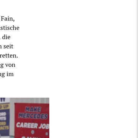
Fain,
stische
 die
 seit
retten.
ng von
ng im