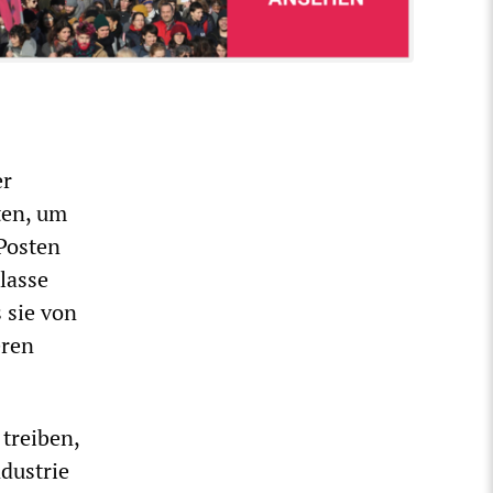
er
ten, um
Posten
lasse
 sie von
eren
 treiben,
ndustrie