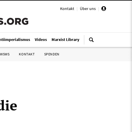
Kontakt
|
Über uns
|
ntiimperialismus
Videos
Marxist Library
 WSWS
KONTAKT
SPENDEN
die