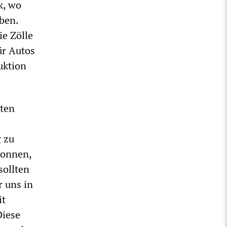
k, wo
ben.
ie Zölle
ür Autos
uktion
eten
g zu
gonnen,
sollten
r uns in
it
Diese