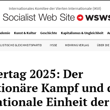
Internationales Komitee der Vierten Internationale
(
IKVI
)
ndemie
Kunst & Kultur
Geschichte
Kapitalismus & Ungleichheit
A
LISTISCHE GLEICHHEITSPARTEI
IYSSE
MEHRING VERLAG
ÜBER DIE
ertag 2025: Der
tionäre Kampf und 
ationale Einheit der