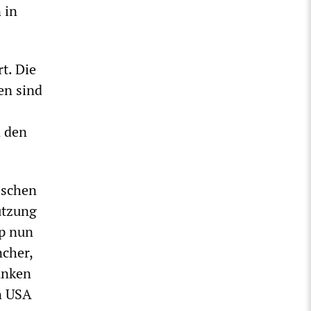
 in
t. Die
en sind
n den
ischen
ützung
mp nun
cher,
unken
en USA