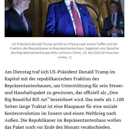
US-Präsident Donald Trump spricht zur Presse nach einem Treffen mit der
Fraktion der Republikaner im Repräsentantenhaus, begleitet vom Sprecher
des Repräsentantenhauses Mike Johnson (links), 20. Mai 2025
[AP Photo/Rod
Lamkey, Jr.]
Am Dienstag traf sich US-Präsident Donald Trump im
Kapitol mit der republikanischen Fraktion des
Repräsentantenhauses, um Unterstützung für sein Steuer-
und Haushaltspaket zu gewinnen, das offiziell als „One
Big Beautiful Bill Act“ bezeichnet wird. Das mehr als 1.100
Seiten lange Traktat ist eine Blaupause für eine soziale
Konterrevolution im Innern und einen Weltkrieg nach
Außen. Die Republikaner im Repräsentantenhaus wollen
das Paket noch vor Ende des Monats verabschieden.