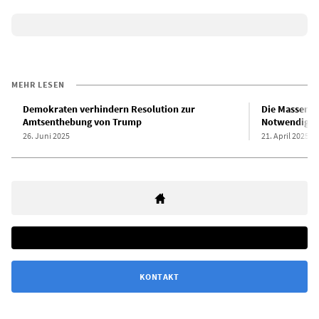
MEHR LESEN
Demokraten verhindern Resolution zur
Die Massenpr
Amtsenthebung von Trump
Notwendigkei
26. Juni 2025
21. April 2025
KONTAKT