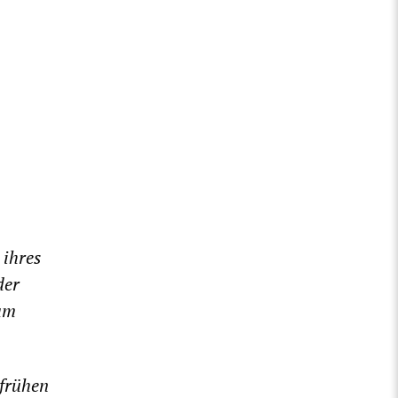
 ihres
der
am
 frühen