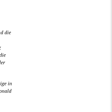
d die
g
die
der
ige in
Ronald