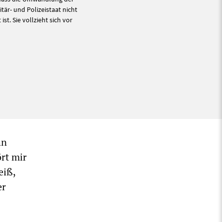
tär- und Polizeistaat nicht
st. Sie vollzieht sich vor
hn
ört mir
eiß,
er