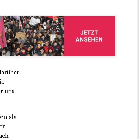
darüber
ie
ür uns
rn als
er
nach