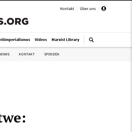
Kontakt
|
Über uns
|
ntiimperialismus
Videos
Marxist Library
 WSWS
KONTAKT
SPENDEN
twe: