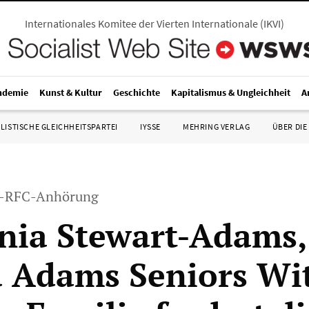
Internationales Komitee der Vierten Internationale
(
IKVI
)
ndemie
Kunst & Kultur
Geschichte
Kapitalismus & Ungleichheit
A
LISTISCHE GLEICHHEITSPARTEI
IYSSE
MEHRING VERLAG
ÜBER DIE
A-RFC-Anhörung
ia Stewart-Adams,
 Adams Seniors Wi