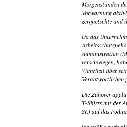
Morgenstunden des 
Vorwarnung aktivi
zerquetschte und ih
Da das Unternehme
Arbeitsschutzbehö
Administration (M
verschwiegen, hab
Wahrheit über sei
Verantwortlichen g
Die Zuhörer appla
T-Shirts mit der Au
Sr.) auf das Podiu
Ich grüße euch all