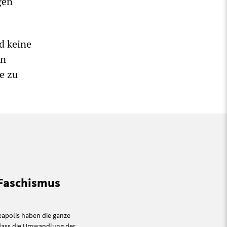
gen
d keine
en
e zu
 Faschismus
eapolis haben die ganze
 dass die Umwandlung der