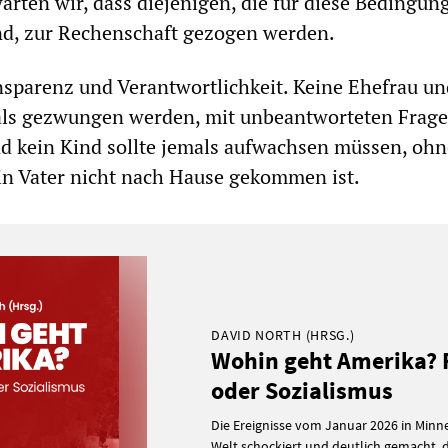
warten wir, dass diejenigen, die für diese Bedingun
nd, zur Rechenschaft gezogen werden.
sparenz und Verantwortlichkeit. Keine Ehefrau un
mals gezwungen werden, mit unbeantworteten Frag
d kein Kind sollte jemals aufwachsen müssen, ohn
in Vater nicht nach Hause gekommen ist.
DAVID NORTH (HRSG.)
Wohin geht Amerika?
oder Sozialismus
Die Ereignisse vom Januar 2026 in Minn
Welt schockiert und deutlich gemacht,