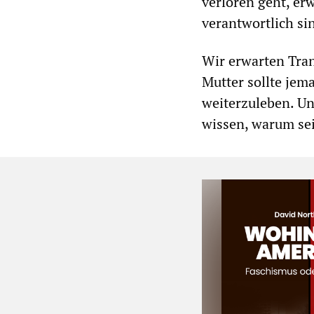
verloren geht, er
verantwortlich si
Wir erwarten Tran
Mutter sollte je
weiterzuleben. Un
wissen, warum se