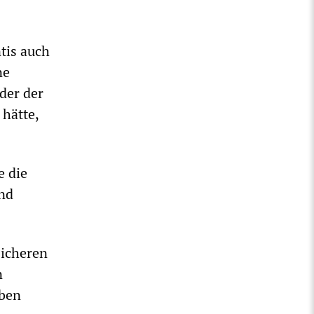
ntis auch
ne
der der
 hätte,
e die
und
icheren
n
eben