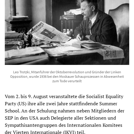
Leo Trotzki, Mitanführer der Oktoberrevolution und Gründer der Linken
Opposition, wurde 1936 bei den Moskauer Schauprozessen in Abwesenheit
zum Tode verurteilt
Vom 2. bis 9. August veranstaltete die Socialist Equality
Party (US) ihre alle zwei Jahre stattfindende Summer
School. An der Schulung nahmen neben Mitgliedern der
SEP in den USA auch Delegierte aller Sektionen und
Sympathisantengruppen des Internationalen Komitees
der Vierten Internationale (IKVI) teil.