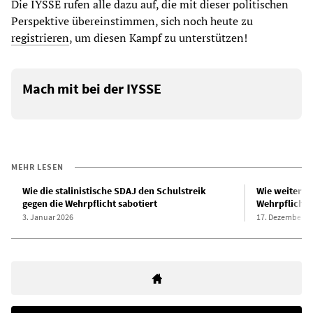
Die IYSSE rufen alle dazu auf, die mit dieser politischen
Perspektive übereinstimmen, sich noch heute zu
registrieren
, um diesen Kampf zu unterstützen!
Mach mit bei der IYSSE
MEHR LESEN
Wie die stalinistische SDAJ den Schulstreik
Wie weiter i
gegen die Wehrpflicht sabotiert
Wehrpflicht?
3. Januar 2026
17. Dezember 2