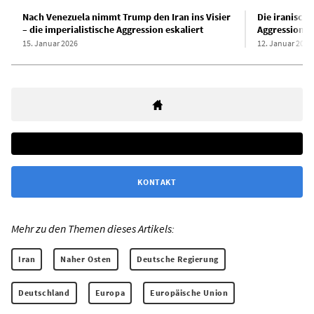
Nach Venezuela nimmt Trump den Iran ins Visier
Die iranische
– die imperialistische Aggression eskaliert
Aggression u
15. Januar 2026
12. Januar 2026
KONTAKT
Mehr zu den Themen dieses Artikels:
Iran
Naher Osten
Deutsche Regierung
Deutschland
Europa
Europäische Union